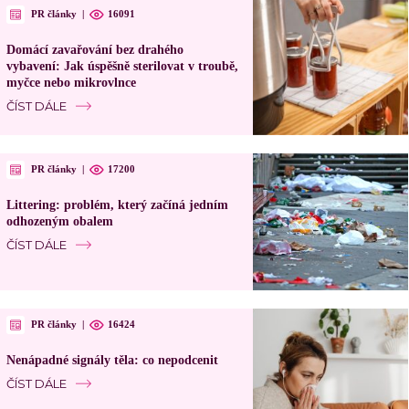
PR články
|
16091
Domácí zavařování bez drahého
vybavení: Jak úspěšně sterilovat v troubě,
myčce nebo mikrovlnce
ČÍST DÁLE
PR články
|
17200
Littering: problém, který začíná jedním
odhozeným obalem
ČÍST DÁLE
PR články
|
16424
Nenápadné signály těla: co nepodcenit
ČÍST DÁLE