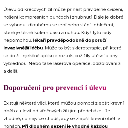
Úlevu od křečových žil může přinést pravidelné cvičení,
nošení kompresních punčoch i zhubnutí. Dále je dobré
se vyhnout dlouhému sezení nebo stání i oblečení,
které je těsné kolem pasu a nohou. Když tyto rady
nepomohou,
lékaři pravděpodobně doporučí
invazivnější léčbu
. Může to být skleroterapie, při které
se do žil injekčně aplikuje roztok, což žíly utěsní a ony
vyblednou. Nebo také laserová operace, odizolování žil
a další.
Doporučení pro prevenci i úlevu
Existují některé věci, které můžou pomoci zlepšit krevní
oběh a ulevit od křečových žil i jim předcházet. Je
vhodné, co nejvíce chodit, aby se zlepšil krevní oběh v
nohách.
Při dlouhém sezení je vhodné každou