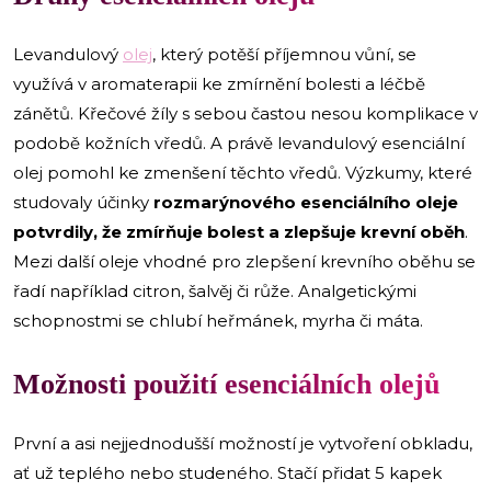
Levandulový
olej
, který potěší příjemnou vůní, se
využívá v aromaterapii ke zmírnění bolesti a léčbě
zánětů. Křečové žíly s sebou častou nesou komplikace v
podobě kožních vředů. A právě levandulový esenciální
olej pomohl ke zmenšení těchto vředů. Výzkumy, které
studovaly účinky
rozmarýnového esenciálního oleje
potvrdily, že zmírňuje bolest a zlepšuje krevní oběh
.
Mezi další oleje vhodné pro zlepšení krevního oběhu se
řadí například citron, šalvěj či růže. Analgetickými
schopnostmi se chlubí heřmánek, myrha či máta.
Možnosti použití esenciálních olejů
První a asi nejjednodušší možností je vytvoření obkladu,
ať už teplého nebo studeného. Stačí přidat 5 kapek