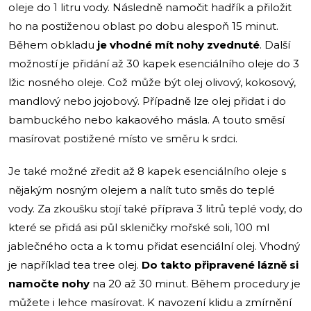
oleje do 1 litru vody. Následně namočit hadřík a přiložit
ho na postiženou oblast po dobu alespoň 15 minut.
Během obkladu
je vhodné mít nohy zvednuté
. Další
možností je přidání až 30 kapek esenciálního oleje do 3
lžic nosného oleje. Což může být olej olivový, kokosový,
mandlový nebo jojobový. Případně lze olej přidat i do
bambuckého nebo kakaového másla. A touto směsí
masírovat postižené místo ve směru k srdci.
Je také možné zředit až 8 kapek esenciálního oleje s
nějakým nosným olejem a nalít tuto směs do teplé
vody. Za zkoušku stojí také příprava 3 litrů teplé vody, do
které se přidá asi půl skleničky mořské soli, 100 ml
jablečného octa a k tomu přidat esenciální olej. Vhodný
je například tea tree olej.
Do takto připravené lázně si
namočte nohy
na 20 až 30 minut. Během procedury je
můžete i lehce masírovat. K navození klidu a zmírnění