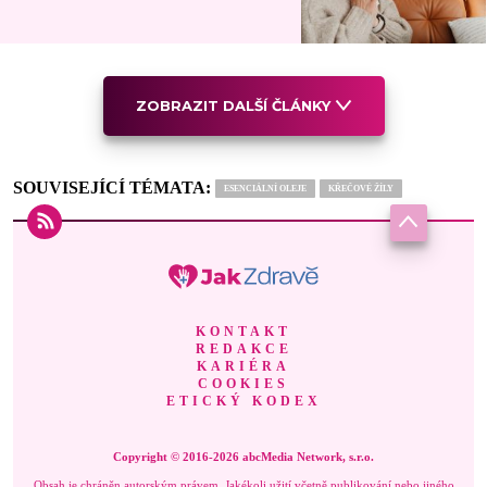
ZOBRAZIT DALŠÍ ČLÁNKY
SOUVISEJÍCÍ TÉMATA:
ESENCIÁLNÍ OLEJE
KŘEČOVÉ ŽÍLY
KONTAKT
REDAKCE
KARIÉRA
COOKIES
ETICKÝ KODEX
Copyright © 2016-2026 abcMedia Network, s.r.o.
Obsah je chráněn autorským právem. Jakékoli užití včetně publikování nebo jiného