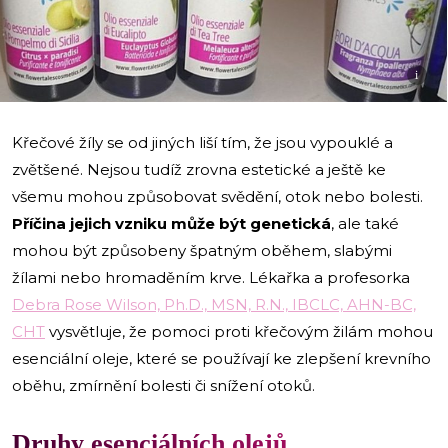
i
Křečové žíly se od jiných liší tím, že jsou vypouklé a
zvětšené. Nejsou tudíž zrovna estetické a ještě ke
všemu mohou způsobovat svědění, otok nebo bolesti.
Příčina jejich vzniku může být genetická
, ale také
mohou být způsobeny špatným oběhem, slabými
žílami nebo hromaděním krve. Lékařka a profesorka
Debra Rose Wilson, Ph.D., MSN, R.N., IBCLC, AHN-BC,
CHT
vysvětluje, že pomoci proti křečovým žilám mohou
esenciální oleje, které se používají ke zlepšení krevního
oběhu, zmírnění bolesti či snížení otoků.
Druhy esenciálních olejů