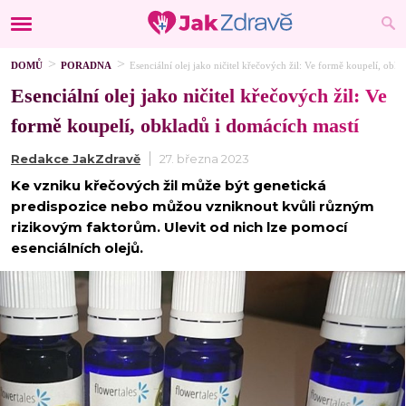
DOMŮ
PORADNA
Esenciální olej jako ničitel křečových žil: Ve formě koupelí, obk
Esenciální olej jako ničitel křečových žil: Ve
formě koupelí, obkladů i domácích mastí
Redakce JakZdravě
27. března 2023
Ke vzniku křečových žil může být genetická
predispozice nebo můžou vzniknout kvůli různým
rizikovým faktorům. Ulevit od nich lze pomocí
esenciálních olejů.