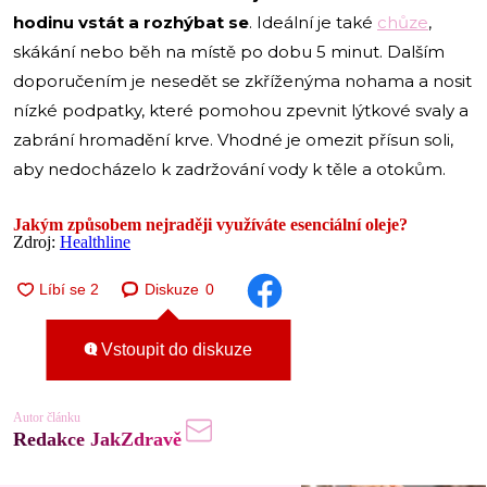
hodinu vstát a rozhýbat se
. Ideální je také
chůze
,
skákání nebo běh na místě po dobu 5 minut. Dalším
doporučením je nesedět se zkříženýma nohama a nosit
nízké podpatky, které pomohou zpevnit lýtkové svaly a
zabrání hromadění krve. Vhodné je omezit přísun soli,
aby nedocházelo k zadržování vody k těle a otokům.
Jakým způsobem nejraději využíváte esenciální oleje?
Zdroj:
Healthline
Diskuze
0
Vstoupit do diskuze
Autor článku
Redakce JakZdravě