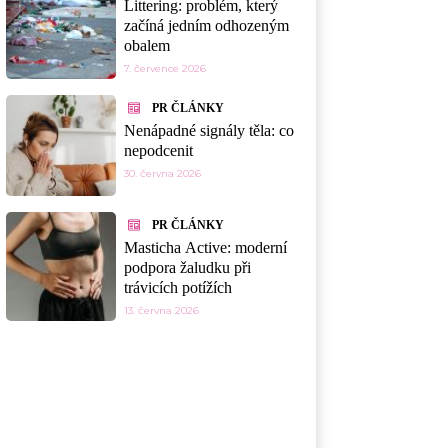
Littering: problém, který
začíná jedním odhozeným
obalem
7. července 2026
PR ČLÁNKY
Nenápadné signály těla: co
nepodcenit
30. června 2026
PR ČLÁNKY
Masticha Active: moderní
podpora žaludku při
trávicích potížích
13. června 2026