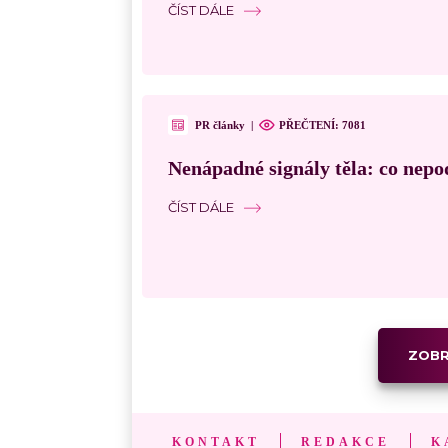
ČÍST DÁLE
PR články
|
PŘEČTENÍ: 7081
Nenápadné signály těla: co nepo
ČÍST DÁLE
ZOBR
KONTAKT
REDAKCE
K