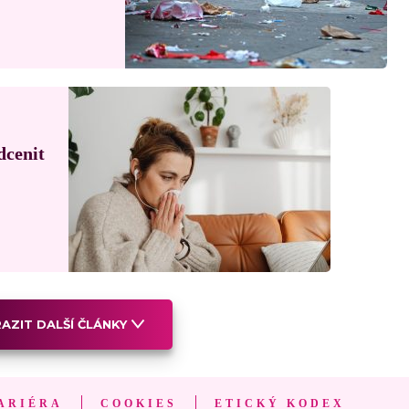
dcenit
AZIT DALŠÍ ČLÁNKY
ARIÉRA
COOKIES
ETICKÝ KODEX