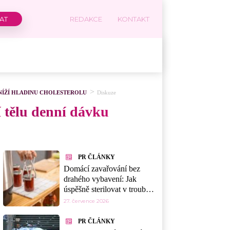
REDAKCE
KONTAKT
NÍŽÍ HLADINU CHOLESTEROLU
Diskuze
 tělu denní dávku
PR ČLÁNKY
Domácí zavařování bez
drahého vybavení: Jak
úspěšně sterilovat v troubě,
myčce nebo mikrovlnce
27. července 2026
PR ČLÁNKY