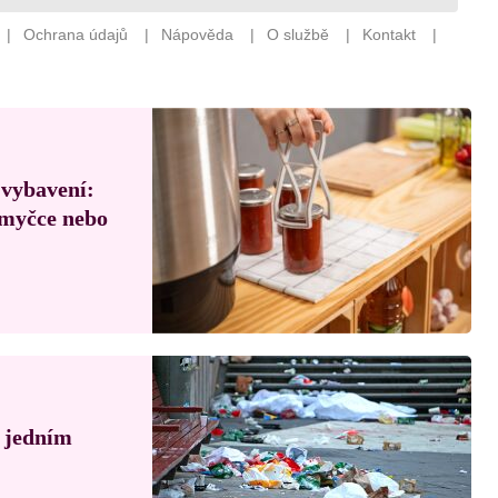
 vybavení:
, myčce nebo
á jedním