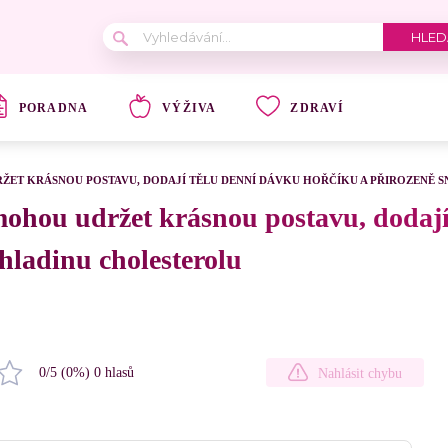
PORADNA
VÝŽIVA
ZDRAVÍ
ET KRÁSNOU POSTAVU, DODAJÍ TĚLU DENNÍ DÁVKU HOŘČÍKU A PŘIROZENĚ S
ohou udržet krásnou postavu, dodají
 hladinu cholesterolu
0
/5 (
0
%)
0
hlasů
Nahlásit chybu