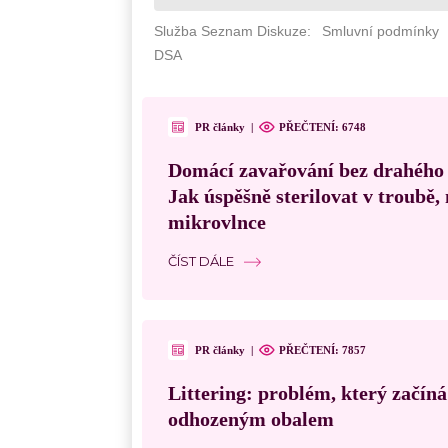
PR články
|
PŘEČTENÍ: 6748
Domácí zavařování bez drahého
Jak úspěšně sterilovat v troubě
mikrovlnce
ČÍST DÁLE
PR články
|
PŘEČTENÍ: 7857
Littering: problém, který začín
odhozeným obalem