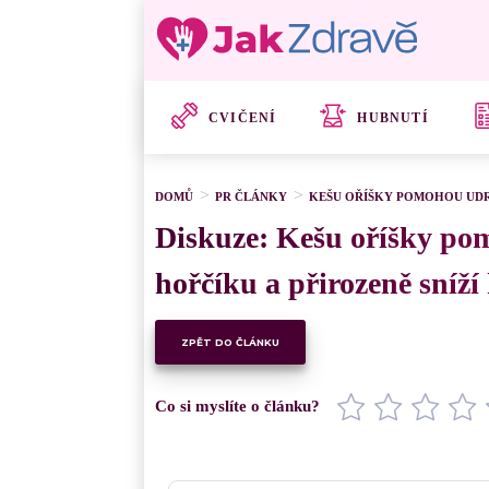
CVIČENÍ
HUBNUTÍ
DOMŮ
PR ČLÁNKY
KEŠU OŘÍŠKY POMOHOU UDRŽ
Diskuze: Kešu oříšky pom
hořčíku a přirozeně sníží
ZPĚT DO ČLÁNKU
Co si myslíte o článku?