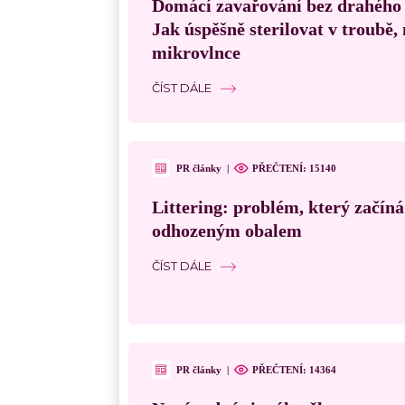
Domácí zavařování bez drahého
Jak úspěšně sterilovat v troubě
mikrovlnce
ČÍST DÁLE
PR články
|
PŘEČTENÍ:
15140
Littering: problém, který začín
odhozeným obalem
ČÍST DÁLE
PR články
|
PŘEČTENÍ:
14364