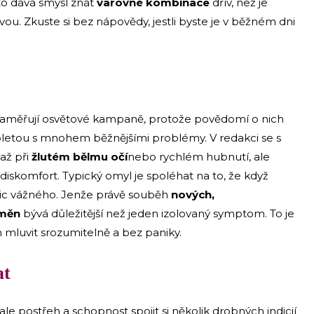
to dává smysl znát
varovné kombinace
dřív, než je
u. Zkuste si bez nápovědy, jestli byste je v běžném dni
y zaměřují osvětové kampaně, protože povědomí o nich
pletou s mnohem běžnějšími problémy. V redakci se s
až při
žlutém bělmu očí
nebo rychlém hubnutí, ale
iskomfort. Typický omyl je spoléhat na to, že když
 nic vážného. Jenže právě souběh
nových,
změn
bývá důležitější než jeden izolovaný symptom. To je
 mluvit srozumitelně a bez paniky.
at
le postřeh a schopnost spojit si několik drobných indicií