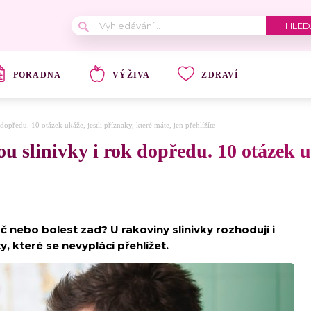
PORADNA
VÝŽIVA
ZDRAVÍ
dopředu. 10 otázek ukáže, jestli příznaky, které máte, jen přehlížíte
u slinivky i rok dopředu. 10 otázek uk
nebo bolest zad? U rakoviny slinivky rozhodují i
, které se nevyplácí přehlížet.