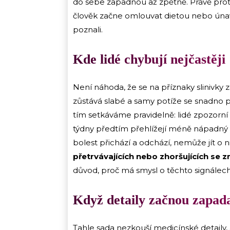
do sebe zapadnou až zpětně. Právě pro
člověk začne omlouvat dietou nebo únavo
poznali.
Kde lidé chybují nejčastěji
Není náhoda, že se na příznaky slinivk
zůstává slabé a samy potíže se snadno 
tím setkáváme pravidelně: lidé zpozorní 
týdny předtím přehlížejí méně nápadný d
bolest přichází a odchází, nemůže jít o
přetrvávajících nebo zhoršujících se 
důvod, proč má smysl o těchto signálech
Když detaily začnou zapad
Tahle sada nezkouší medicínské detaily, a