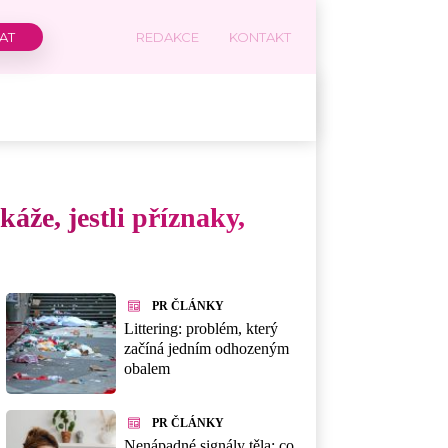
REDAKCE
KONTAKT
áže, jestli příznaky,
PR ČLÁNKY
Littering: problém, který
začíná jedním odhozeným
obalem
PR ČLÁNKY
Nenápadné signály těla: co