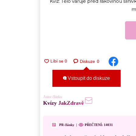
Kvíz: Tělo varuje před rakovinou sliniv
má
Diskuze
0
Vstoupit do diskuze
Autor článku
Kvízy JakZdravě
PR články
|
PŘEČTENÍ:
14031