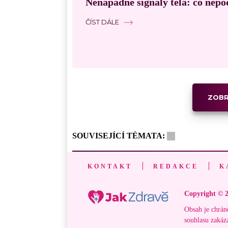
Nenápadné signály těla: co nepo
ČÍST DÁLE
ZOBR
SOUVISEJÍCÍ TÉMATA:
KONTAKT
REDAKCE
K
Copyright © 2
Obsah je chrán
souhlasu zakáz