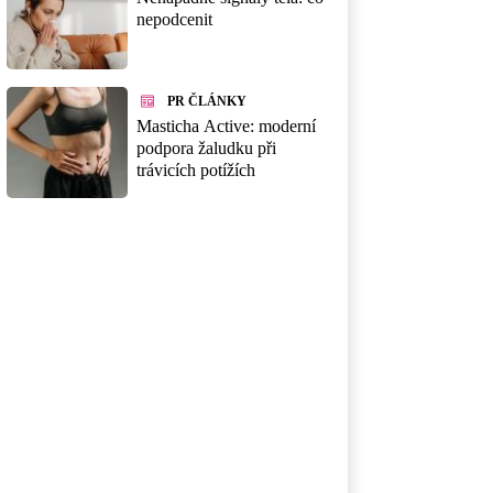
nepodcenit
PR ČLÁNKY
Masticha Active: moderní
podpora žaludku při
trávicích potížích