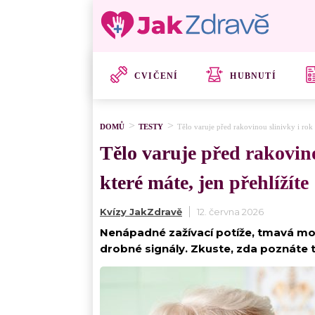
CVIČENÍ
HUBNUTÍ
DOMŮ
TESTY
Tělo varuje před rakovinou slinivky i rok 
Tělo varuje před rakovino
které máte, jen přehlížíte
Kvízy JakZdravě
12. června 2026
Nenápadné zažívací potíže, tmavá moč 
drobné signály. Zkuste, zda poznáte ty