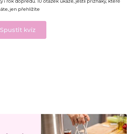
ky i rok dopředu. 10 otázek ukáže, jestli příznaky, které
te, jen přehlížíte
Spustit kvíz