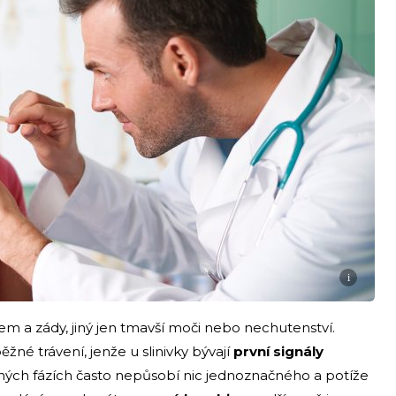
i
m a zády, jiný jen tmavší moči nebo nechutenství.
běžné trávení, jenže u slinivky bývají
první signály
ných fázích často nepůsobí nic jednoznačného a potíže