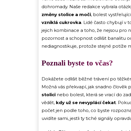
dohromady. Naše redakce vybrala otázky
změny stolice a moči
, bolest vystřelu
vzniklá cukrovka
. Lidé často chybují v
jejich kombinace a toho, že nejsou pro n
pozornost a schopnost odlišit banalitu o
nediagnostikuje, protože stejné potíže ma
Poznali byste to včas?
Dokážete odlišit běžné trávení po těžkém
Možná vás překvapí, jak snadno člověk
stolici
nebo bolest, která se vrací do z
vědět,
kdy už se nevyplácí čekat
. Pokud
počet jen podle toho, co byste rozpozna
uvidíte sami, jestli ty tiché signály opravd