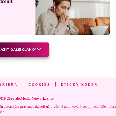
dcenit
AZIT DALŠÍ ČLÁNKY
ARIÉRA
COOKIES
ETICKÝ KODEX
016-2026 abcMedia Network, s.r.o.
ěn autorským právem. Jakékoli užití včetně publikování nebo jiného šíření obs
áno.