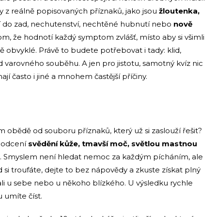
 z reálně popisovaných příznaků, jako jsou
žloutenka,
jící do zad, nechutenství, nechtěné hubnutí nebo
nově
 tom, že hodnotí každý symptom zvlášť, místo aby si všimli
ě obvyklé. Právě to budete potřebovat i tady: klid,
d varovného souběhu. A jen pro jistotu, samotný kvíz nic
jí často i jiné a mnohem častější příčiny.
 obědě od souboru příznaků, který už si zaslouží řešit?
 podcení
svědění kůže, tmavší moč, světlou mastnou
ad. Smyslem není hledat nemoc za každým pícháním, ale
 si troufáte, dejte to bez nápovědy a zkuste získat plný
li u sebe nebo u někoho blízkého. U výsledku rychle
u umíte číst.