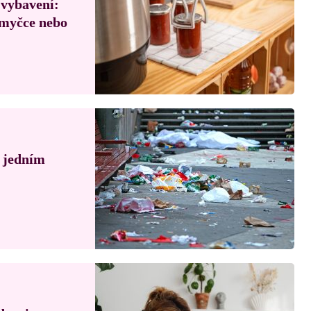
 vybavení:
, myčce nebo
á jedním