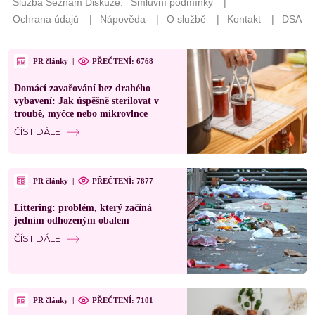
PR články
|
PŘEČTENÍ: 6768
Domácí zavařování bez drahého
vybavení: Jak úspěšně sterilovat v
troubě, myčce nebo mikrovlnce
ČÍST DÁLE
PR články
|
PŘEČTENÍ: 7877
Littering: problém, který začíná
jedním odhozeným obalem
ČÍST DÁLE
PR články
|
PŘEČTENÍ: 7101