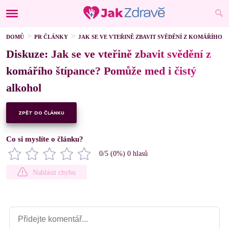
DOMŮ
PR ČLÁNKY
JAK SE VE VTEŘINĚ ZBAVIT SVĚDĚNÍ Z KOMÁŘÍHO 
Diskuze: Jak se ve vteřině zbavit svědění z
komářího štípance? Pomůže med i čistý
alkohol
ZPĚT DO ČLÁNKU
Co si myslíte o článku?
0
/5 (
0
%)
0
hlasů
Nahlásit chybu