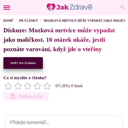
DOMŮ
PR ČLÁNKY
MOZKOVÁ MRTVICE MŮŽE VYPADAT JAKO MALIČKOST
Diskuze: Mozková mrtvice může vypadat
jako maličkost. 10 otázek ukáže, jestli
poznáte varování, když jde o vteřiny
ZPĚT DO ČLÁNKU
Co si myslíte o článku?
0
/5 (
0
%)
0
hlasů
Nahlásit chybu