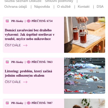
PR články
|
PŘEČTENÍ: 6754
Domácí zavařování bez drahého
vybavení: Jak úspěšně sterilovat v
troubě, myčce nebo mikrovlnce
ČÍST DÁLE
PR články
|
PŘEČTENÍ: 7863
Littering: problém, který začíná
jedním odhozeným obalem
ČÍST DÁLE
PR články
|
PŘEČTENÍ: 7087