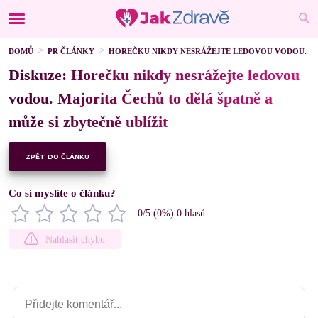
DOMŮ
PR ČLÁNKY
HOREČKU NIKDY NESRÁŽEJTE LEDOVOU VODOU. MAJ
Diskuze: Horečku nikdy nesrážejte ledovou
vodou. Majorita Čechů to dělá špatně a
může si zbytečně ublížit
ZPĚT DO ČLÁNKU
Co si myslíte o článku?
0
/5 (
0
%)
0
hlasů
Nahlásit chybu