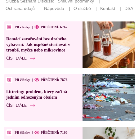
PR články
|
PŘEČTENÍ: 6767
Domácí zavařování bez drahého
vybavení: Jak úspěšně sterilovat v
troubě, myčce nebo mikrovlnce
ČÍST DÁLE
PR články
|
PŘEČTENÍ: 7876
Littering: problém, který začíná
jedním odhozeným obalem
ČÍST DÁLE
PR články
|
PŘEČTENÍ: 7100