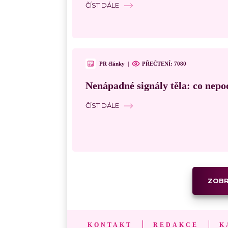
ČÍST DÁLE
PR články
|
PŘEČTENÍ: 7080
Nenápadné signály těla: co nepo
ČÍST DÁLE
ZOBR
KONTAKT
REDAKCE
K