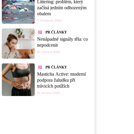
Littering: problém, který
začíná jedním odhozeným
obalem
7. července 2026
PR ČLÁNKY
Nenápadné signály těla: co
nepodcenit
30. června 2026
PR ČLÁNKY
Masticha Active: moderní
podpora žaludku při
trávicích potížích
13. června 2026