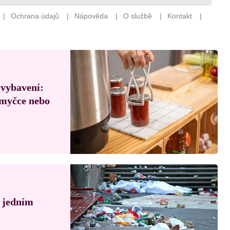
 vybavení:
, myčce nebo
á jedním