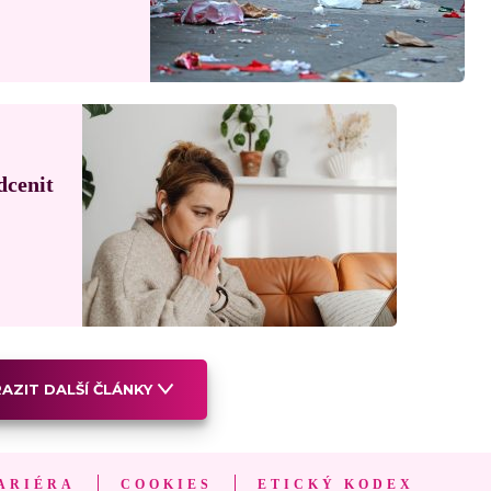
dcenit
AZIT DALŠÍ ČLÁNKY
ARIÉRA
COOKIES
ETICKÝ KODEX