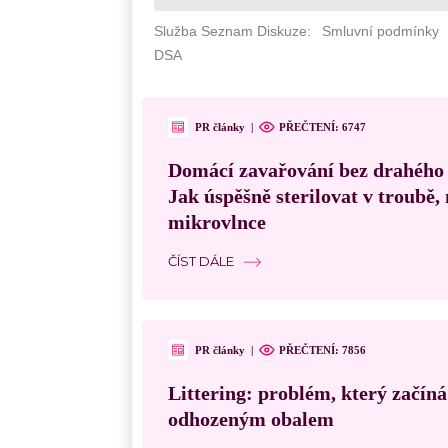
PR články
|
PŘEČTENÍ: 6747
Domácí zavařování bez drahého
Jak úspěšně sterilovat v troubě
mikrovlnce
ČÍST DÁLE
PR články
|
PŘEČTENÍ: 7856
Littering: problém, který začín
odhozeným obalem