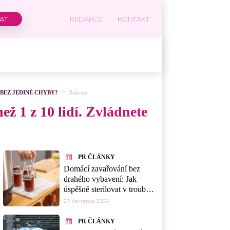
REDAKCE
KONTAKT
BEZ JEDINÉ CHYBY?
Diskuze
ž 1 z 10 lidí. Zvládnete
PR ČLÁNKY
Domácí zavařování bez
drahého vybavení: Jak
úspěšně sterilovat v troubě,
myčce nebo mikrovlnce
27. července 2026
PR ČLÁNKY