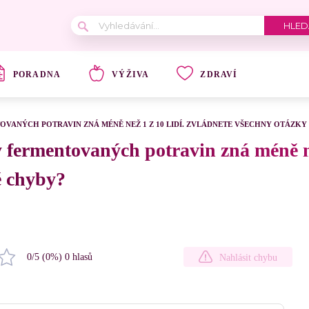
PORADNA
VÝŽIVA
ZDRAVÍ
VANÝCH POTRAVIN ZNÁ MÉNĚ NEŽ 1 Z 10 LIDÍ. ZVLÁDNETE VŠECHNY OTÁZKY 
 fermentovaných potravin zná méně ne
é chyby?
0
/5 (
0
%)
0
hlasů
Nahlásit chybu