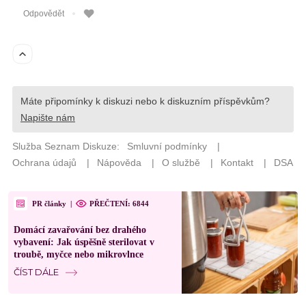
PR články
|
PŘEČTENÍ: 6844
Domácí zavařování bez drahého
vybavení: Jak úspěšně sterilovat v
troubě, myčce nebo mikrovlnce
ČÍST DÁLE