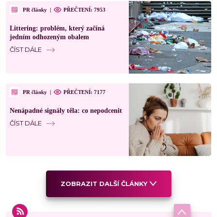
PR články
|
PŘEČTENÍ: 7953
Littering: problém, který začíná
jedním odhozeným obalem
ČÍST DÁLE
PR články
|
PŘEČTENÍ: 7177
Nenápadné signály těla: co nepodcenit
ČÍST DÁLE
ZOBRAZIT DALŠÍ ČLÁNKY