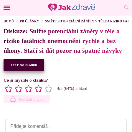
DOMŮ
PR ČLÁNKY
SNIŽTE POTENCIÁLNÍ ZÁNĚTY V TĚLE A RIZIKO FAT
Diskuze: Snižte potenciální záněty v těle a
riziko fatálních onemocnění rychle a bez
úhony. Stačí si dát pozor na špatné návyky
ZPĚT DO ČLÁNKU
Co si myslíte o článku?
4
/5 (
64
%)
5
hlasů
Nahlásit chybu