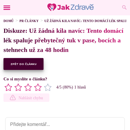
DOMŮ
PR ČLÁNKY
UŽ ŽÁDNÁ KILA NAVÍC: TENTO DOMÁCÍ LÉK SPALUJE
Diskuze: Už žádná kila navíc: Tento domácí
lék spaluje přebytečný tuk v pase, bocích a
stehnech už za 48 hodin
ZPĚT DO ČLÁNKU
Co si myslíte o článku?
4
/5 (
80
%)
1
hlasů
Nahlásit chybu