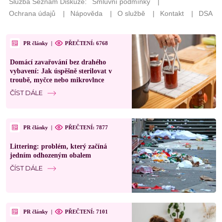
PR články
|
PŘEČTENÍ: 6768
Domácí zavařování bez drahého
vybavení: Jak úspěšně sterilovat v
troubě, myčce nebo mikrovlnce
ČÍST DÁLE
PR články
|
PŘEČTENÍ: 7877
Littering: problém, který začíná
jedním odhozeným obalem
ČÍST DÁLE
PR články
|
PŘEČTENÍ: 7101