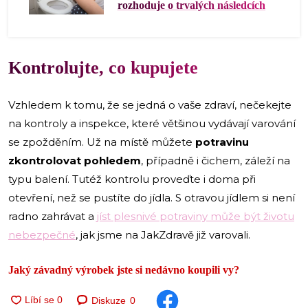
rozhoduje o trvalých následcích
Kontrolujte, co kupujete
Vzhledem k tomu, že se jedná o vaše zdraví, nečekejte
na kontroly a inspekce, které většinou vydávají varování
se zpožděním. Už na místě můžete
potravinu
zkontrolovat pohledem
, případně i čichem, záleží na
typu balení. Tutéž kontrolu proveďte i doma při
otevření, než se pustíte do jídla. S otravou jídlem si není
radno zahrávat a
jíst plesnivé potraviny může být životu
nebezpečné
, jak jsme na JakZdravě již varovali.
Jaký závadný výrobek jste si nedávno koupili vy?
Diskuze
0