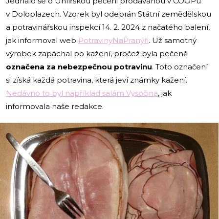
Jednalo se o Uhlířskou pečeni prodávanou v COOPu
v Doloplazech. Vzorek byl odebrán Státní zemědělskou
a potravinářskou inspekcí 14. 2. 2024 z načatého balení,
jak informoval web
PotravinyNaPranýři
. Už samotný
výrobek zapáchal po kažení, pročež byla pečeně
označena za nebezpečnou potravinu
. Toto označení
si získá každá potravina, která jeví známky kažení.
Nedávno to byl například salám Vysočina
, jak
informovala naše redakce.