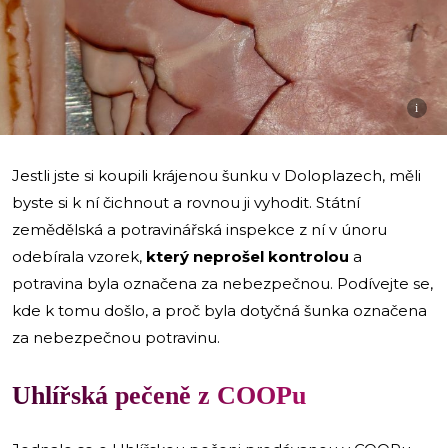
i
Jestli jste si koupili krájenou šunku v Doloplazech, měli
byste si k ní čichnout a rovnou ji vyhodit. Státní
zemědělská a potravinářská inspekce z ní v únoru
odebírala vzorek,
který neprošel kontrolou
a
potravina byla označena za nebezpečnou. Podívejte se,
kde k tomu došlo, a proč byla dotyčná šunka označena
za nebezpečnou potravinu.
Uhlířská pečeně z COOPu