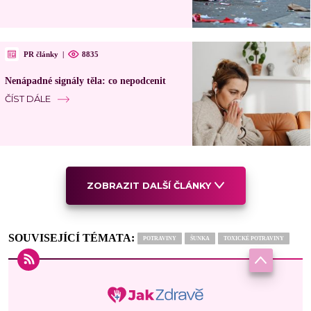
PR články
|
8835
Nenápadné signály těla: co nepodcenit
ČÍST DÁLE
ZOBRAZIT DALŠÍ ČLÁNKY
SOUVISEJÍCÍ TÉMATA:
POTRAVINY
ŠUNKA
TOXICKÉ POTRAVINY