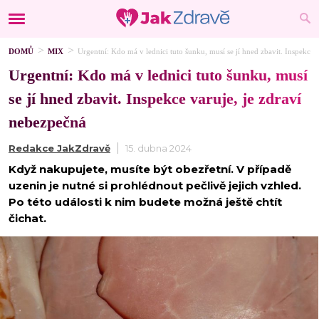
DOMŮ
MIX
Urgentní: Kdo má v lednici tuto šunku, musí se jí hned zbavit. Inspekce 
Urgentní: Kdo má v lednici tuto šunku, musí
se jí hned zbavit. Inspekce varuje, je zdraví
nebezpečná
Redakce JakZdravě
15. dubna 2024
Když nakupujete, musíte být obezřetní. V případě
uzenin je nutné si prohlédnout pečlivě jejich vzhled.
Po této události k nim budete možná ještě chtít
čichat.