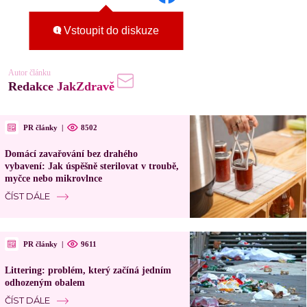
Vstoupit do diskuze
Autor článku
Redakce JakZdravě
PR články
|
8502
Domácí zavařování bez drahého
vybavení: Jak úspěšně sterilovat v troubě,
myčce nebo mikrovlnce
ČÍST DÁLE
PR články
|
9611
Littering: problém, který začíná jedním
odhozeným obalem
ČÍST DÁLE