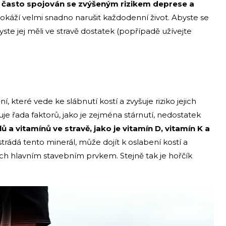
u
často spojován se zvýšeným rizikem deprese a
okáží velmi snadno narušit každodenní život. Abyste se
yste jej měli ve stravě dostatek (popřípadě užívejte
teré vede ke slábnutí kostí a zvyšuje riziko jejich
je řada faktorů, jako je zejména stárnutí, nedostatek
ů a vitamínů ve stravě, jako je vitamín D, vitamín K a
trádá tento minerál, může dojít k oslabení kostí a
jejich hlavním stavebním prvkem. Stejně tak je hořčík