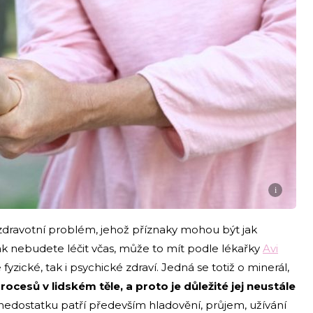
i
zdravotní problém, jehož příznaky mohou být jak
šak nebudete léčit včas, může to mít podle lékařky
Avi
yzické, tak i psychické zdraví. Jedná se totiž o minerál,
cesů v lidském těle, a proto je důležité jej neustále
ho nedostatku patří především hladovění, průjem, užívání