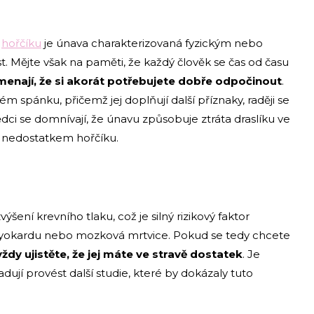
u
hořčíku
je únava charakterizovaná fyzickým nebo
. Mějte však na paměti, že každý člověk se čas od času
enají, že si akorát potřebujete dobře odpočinout
.
m spánku, přičemž jej doplňují další příznaky, raději se
ci se domnívají, že únavu způsobuje ztráta draslíku ve
 s nedostatkem hořčíku.
ení krevního tlaku, což je silný rizikový faktor
 myokardu nebo mozková mrtvice. Pokud se tedy chcete
dy ujistěte, že jej máte ve stravě dostatek
. Je
adují provést další studie, které by dokázaly tuto