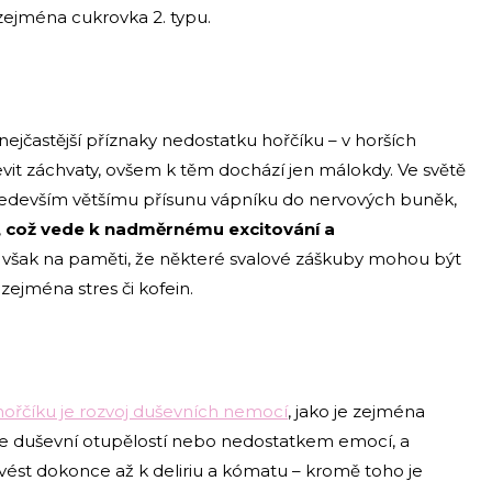
 zejména cukrovka 2. typu.
nejčastější příznaky nedostatku hořčíku – v horších
t záchvaty, ovšem k těm dochází jen málokdy. Ve světě
ředevším většímu přísunu vápníku do nervových buněk,
,
což vede k nadměrnému excitování a
e však na paměti, že některé svalové záškuby mohou být
zejména stres či kofein.
řčíku je rozvoj duševních nemocí
, jako je zejména
uje duševní otupělostí nebo nedostatkem emocí, a
ést dokonce až k deliriu a kómatu – kromě toho je