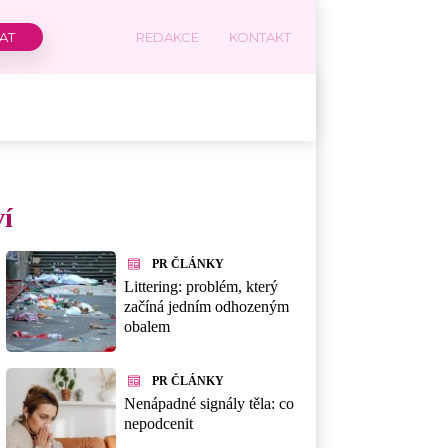
REDAKCE
KONTAKT
ví
PR ČLÁNKY
Littering: problém, který
začíná jedním odhozeným
obalem
PR ČLÁNKY
Nenápadné signály těla: co
nepodcenit