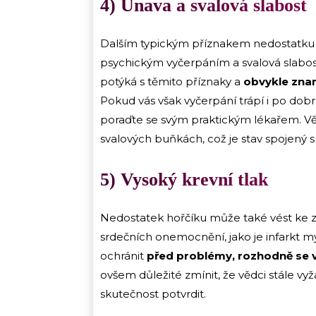
4) Únava a svalová slabost
Dalším typickým příznakem nedostatk
psychickým vyčerpáním a svalová slabost
potýká s těmito příznaky a
obvykle znam
Pokud vás však vyčerpání trápí i po dobré
poraďte se svým praktickým lékařem. Věd
svalových buňkách, což je stav spojený
5) Vysoký krevní tlak
Nedostatek hořčíku může také vést ke zvýš
srdečních onemocnění, jako je infarkt
ochránit
před problémy, rozhodně se vž
ovšem důležité zmínit, že vědci stále vyž
skutečnost potvrdit.