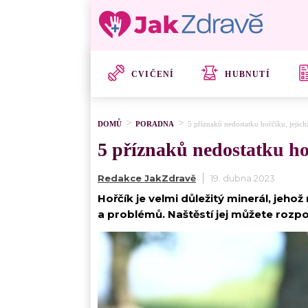
CVIČENÍ
HUBNUTÍ
DOMŮ
PORADNA
5 příznaků nedostatku hořčíku, jejich
5 příznaků nedostatku hoř
Redakce JakZdravě
19. dubna 2023
Hořčík je velmi důležitý minerál, jeh
a problémů. Naštěstí jej můžete rozp