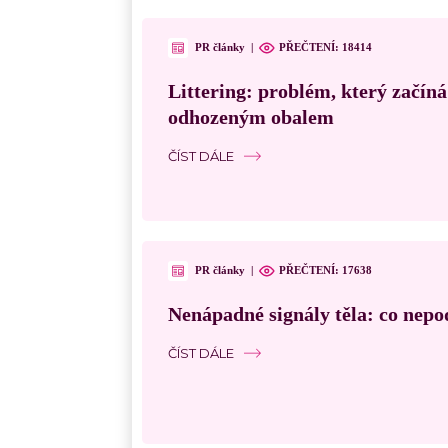
PR články
|
PŘEČTENÍ:
18414
Littering: problém, který začín
odhozeným obalem
ČÍST DÁLE
PR články
|
PŘEČTENÍ:
17638
Nenápadné signály těla: co nepo
ČÍST DÁLE