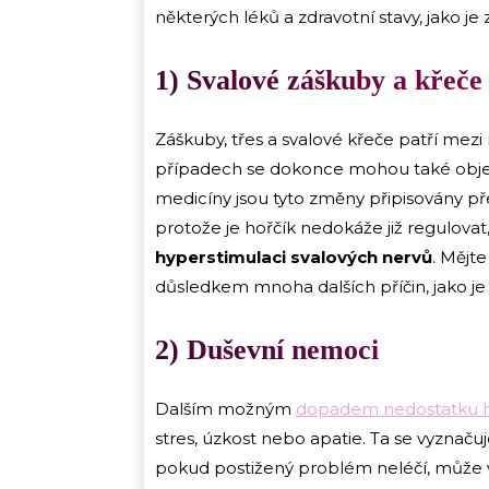
některých léků a zdravotní stavy, jako je
1) Svalové záškuby a křeče
Záškuby, třes a svalové křeče patří mezi 
případech se dokonce mohou také objevi
medicíny jsou tyto změny připisovány p
protože je hořčík nedokáže již regulovat
hyperstimulaci svalových nervů
. Mějt
důsledkem mnoha dalších příčin, jako je 
2) Duševní nemoci
Dalším možným
dopadem nedostatku ho
stres, úzkost nebo apatie. Ta se vyznač
pokud postižený problém neléčí, může v