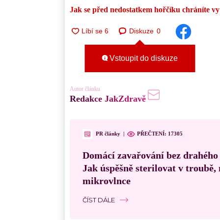
Jak se před nedostatkem hořčíku chráníte vy
Diskuze
0
Vstoupit do diskuze
Autor článku
Redakce JakZdravě
PR články
|
PŘEČTENÍ:
17305
Domácí zavařování bez drahého
Jak úspěšně sterilovat v troubě
mikrovlnce
ČÍST DÁLE