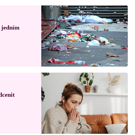
á jedním
dcenit