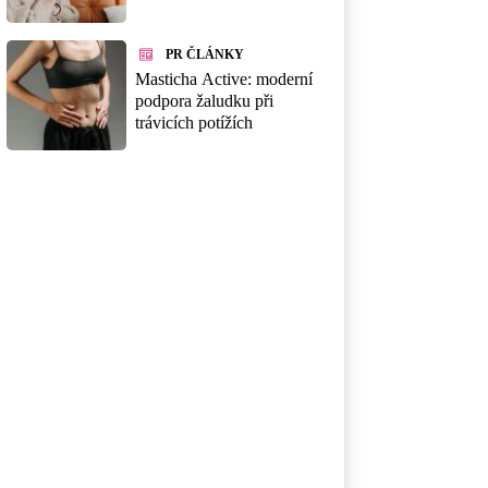
PR ČLÁNKY
Masticha Active: moderní
podpora žaludku při
trávicích potížích