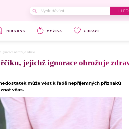
PORADNA
VÝŽIVA
ZDRAVÍ
ž ignorace ohrožuje zdraví
číku, jejichž ignorace ohrožuje zdra
ož nedostatek může vést k řadě nepříjemných příznaků
oznat včas.