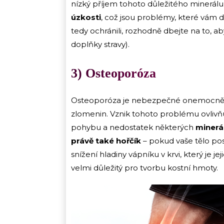
nízký příjem tohoto důležitého minerál
úzkosti
, což jsou problémy, které vám d
tedy ochránili, rozhodně dbejte na to, ab
doplňky stravy).
3) Osteoporóza
Osteoporóza je nebezpečné onemocnění, k
zlomenin. Vznik tohoto problému ovlivňu
pohybu a nedostatek některých
minerál
právě také hořčík
– pokud vaše tělo pos
snížení hladiny vápníku v krvi, který je 
velmi důležitý pro tvorbu kostní hmoty.