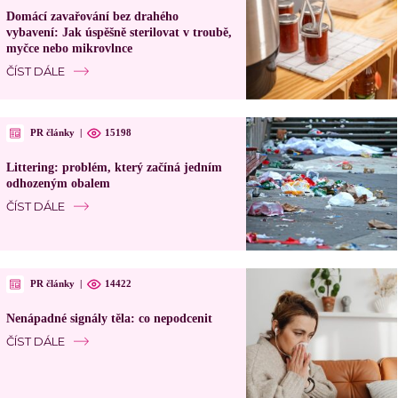
Domácí zavařování bez drahého
vybavení: Jak úspěšně sterilovat v troubě,
myčce nebo mikrovlnce
ČÍST DÁLE
PR články
|
15198
Littering: problém, který začíná jedním
odhozeným obalem
ČÍST DÁLE
PR články
|
14422
Nenápadné signály těla: co nepodcenit
ČÍST DÁLE