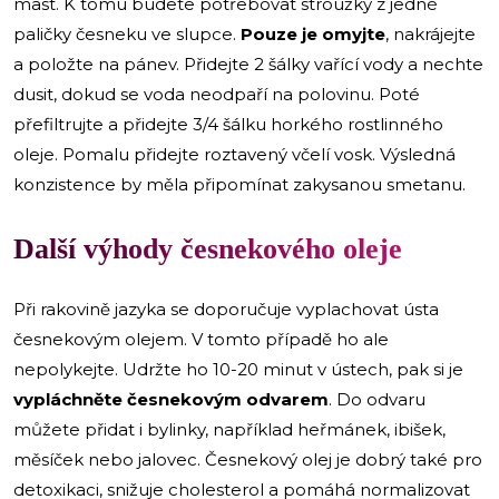
mast. K tomu budete potřebovat stroužky z jedné
paličky česneku ve slupce.
Pouze je omyjte
, nakrájejte
a položte na pánev. Přidejte 2 šálky vařící vody a nechte
dusit, dokud se voda neodpaří na polovinu. Poté
přefiltrujte a přidejte 3/4 šálku horkého rostlinného
oleje. Pomalu přidejte roztavený včelí vosk. Výsledná
konzistence by měla připomínat zakysanou smetanu.
Další výhody česnekového oleje
Při rakovině jazyka se doporučuje vyplachovat ústa
česnekovým olejem. V tomto případě ho ale
nepolykejte. Udržte ho 10-20 minut v ústech, pak si je
vypláchněte česnekovým odvarem
. Do odvaru
můžete přidat i bylinky, například heřmánek, ibišek,
měsíček nebo jalovec. Česnekový olej je dobrý také pro
detoxikaci, snižuje cholesterol a pomáhá normalizovat