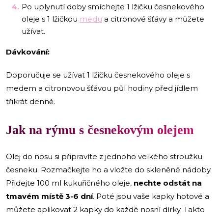
Po uplynutí doby smíchejte 1 lžičku česnekového
oleje s 1 lžičkou
medu
a citronové šťávy a můžete
užívat.
Dávkování:
Doporučuje se užívat 1 lžičku česnekového oleje s
medem a citronovou šťávou půl hodiny před jídlem
třikrát denně.
Jak na rýmu s česnekovým olejem
Olej do nosu si připravíte z jednoho velkého stroužku
česneku. Rozmačkejte ho a vložte do skleněné nádoby.
Přidejte 100 ml kukuřičného oleje,
nechte odstát na
tmavém místě 3-6 dní
. Poté jsou vaše kapky hotové a
můžete aplikovat 2 kapky do každé nosní dírky. Takto