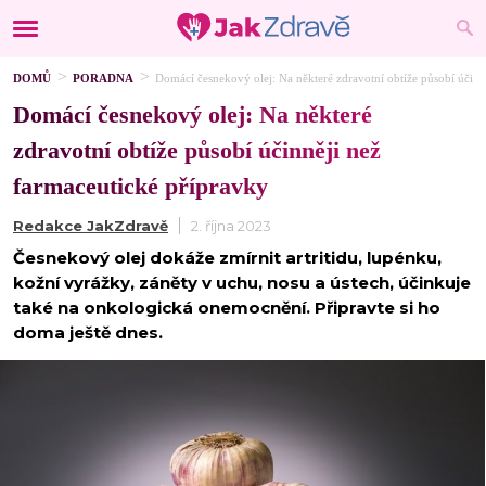
DOMŮ
PORADNA
Domácí česnekový olej: Na některé zdravotní obtíže působí účinn
Domácí česnekový olej: Na některé
zdravotní obtíže působí účinněji než
farmaceutické přípravky
Redakce JakZdravě
2. října 2023
Česnekový olej dokáže zmírnit artritidu, lupénku,
kožní vyrážky, záněty v uchu, nosu a ústech, účinkuje
také na onkologická onemocnění. Připravte si ho
doma ještě dnes.