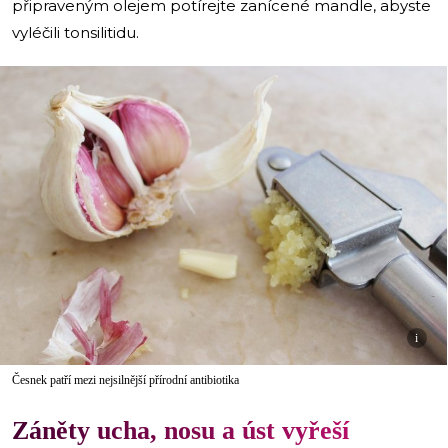
připraveným olejem potírejte zanícené mandle, abyste
vyléčili tonsilitidu.
i
Česnek patří mezi nejsilnější přírodní antibiotika
Záněty ucha, nosu a úst vyřeší