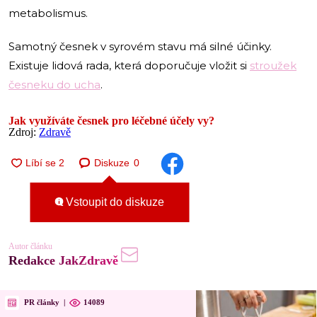
metabolismus.
Samotný česnek v syrovém stavu má silné účinky.
Existuje lidová rada, která doporučuje vložit si
stroužek
česneku do ucha
.
Jak využíváte česnek pro léčebné účely vy?
Zdroj:
Zdravě
Diskuze
0
Vstoupit do diskuze
Autor článku
Redakce JakZdravě
PR články
|
14089