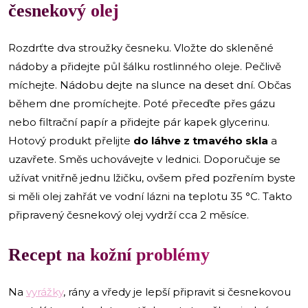
česnekový olej
Rozdrťte dva stroužky česneku. Vložte do skleněné
nádoby a přidejte půl šálku rostlinného oleje. Pečlivě
míchejte. Nádobu dejte na slunce na deset dní. Občas
během dne promíchejte. Poté přeceďte přes gázu
nebo filtrační papír a přidejte pár kapek glycerinu.
Hotový produkt přelijte
do láhve z tmavého skla
a
uzavřete. Směs uchovávejte v lednici. Doporučuje se
užívat vnitřně jednu lžičku, ovšem před pozřením byste
si měli olej zahřát ve vodní lázni na teplotu 35 °C. Takto
připravený česnekový olej vydrží cca 2 měsíce.
Recept na kožní problémy
Na
vyrážky
, rány a vředy je lepší připravit si česnekovou