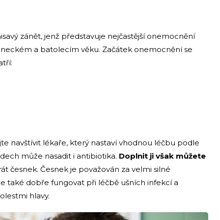
isavý zánět, jenž představuje nejčastější onemocnění
kojeneckém a batolecím věku. Začátek onemocnění se
tří:
 navštívit lékaře, který nastaví vhodnou léčbu podle
ech může nasadit i antibiotika.
Doplnit ji však můžete
hrát česnek. Česnek je považován za velmi silné
de také dobře fungovat při léčbě ušních infekcí a
lestmi hlavy.