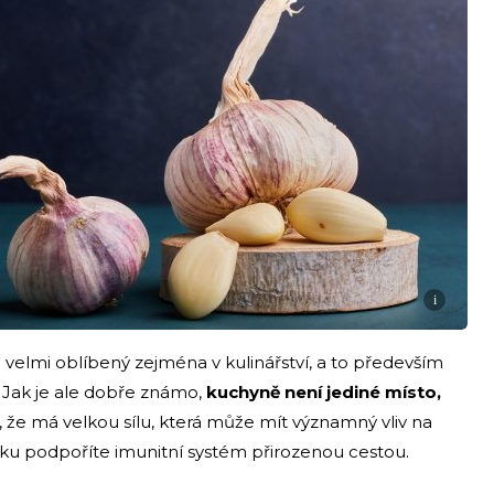
i
 velmi oblíbený zejména v kulinářství, a to především
i. Jak je ale dobře známo,
kuchyně není jediné místo,
e, že má velkou sílu, která může mít významný vliv na
eku podpoříte imunitní systém přirozenou cestou.