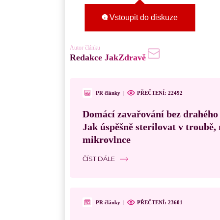
Vstoupit do diskuze
Autor článku
Redakce JakZdravě
PR články
|
PŘEČTENÍ:
22492
Domácí zavařování bez drahého
Jak úspěšně sterilovat v troubě
mikrovlnce
ČÍST DÁLE
PR články
|
PŘEČTENÍ:
23601