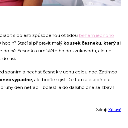
poradit s bolestí způsobenou otitidou
během jednoho
odin? Stačí si připravit malý
kousek česneku, který si
te do něj česnek a umístěte ho do zvukovodu, ale ne
 do uší.
řed spaním a nechat česnek v uchu celou noc. Zatímco
konec vypadne
, ale buďte si jisti, že tam alespoň pár
 druhý den netrápili bolestí a do dalšího dne se zbavili
Zdroj:
Zdravě