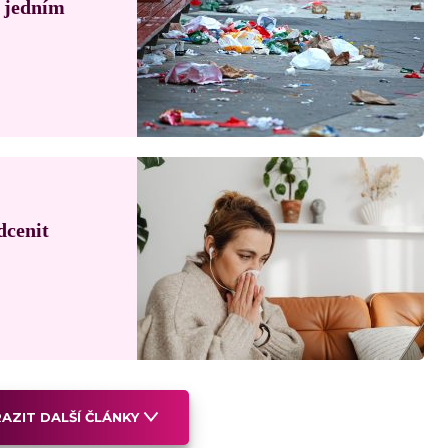
á jedním
dcenit
AZIT DALŠÍ ČLÁNKY