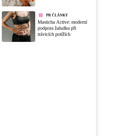
PR ČLÁNKY
Masticha Active: moderní
podpora žaludku při
trávicích potížích