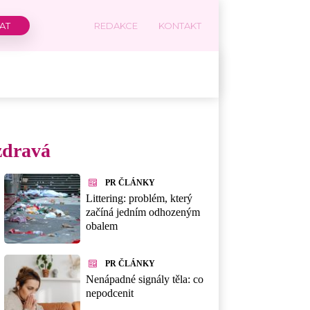
REDAKCE
KONTAKT
 zdravá
PR ČLÁNKY
Littering: problém, který
začíná jedním odhozeným
obalem
PR ČLÁNKY
Nenápadné signály těla: co
nepodcenit