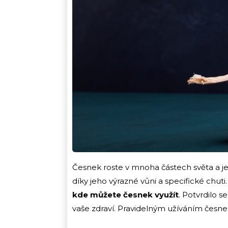
Česnek roste v mnoha částech světa a je
díky jeho výrazné vůni a specifické chut
kde můžete česnek využít
. Potvrdilo s
vaše zdraví. Pravidelným užíváním česn