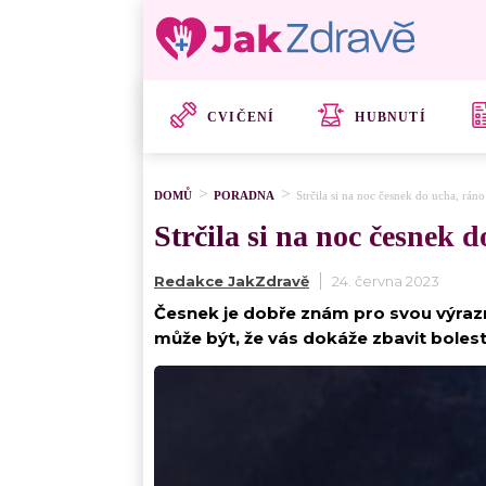
CVIČENÍ
HUBNUTÍ
DOMŮ
PORADNA
Strčila si na noc česnek do ucha, rán
Strčila si na noc česnek 
Redakce JakZdravě
24. června 2023
Česnek je dobře znám pro svou výrazno
může být, že vás dokáže zbavit bolest