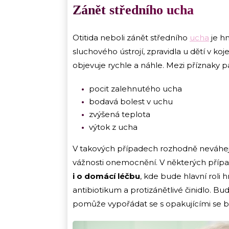
Zánět středního ucha
Otitida neboli zánět středního
ucha
je hn
sluchového ústrojí, zpravidla u dětí v 
objevuje rychle a náhle. Mezi příznaky pa
pocit zalehnutého ucha
bodavá bolest v uchu
zvýšená teplota
výtok z ucha
V takových případech rozhodně neváhejte
vážnosti onemocnění. V některých případ
i o domácí léčbu
, kde bude hlavní roli 
antibiotikum a protizánětlivé činidlo. Bu
pomůže vypořádat se s opakujícími se bo