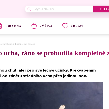
PORADNA
VÝŽIVA
ZDRAVÍ
o se probudila kompletně zdravá
do ucha, ráno se probudila kompletně
u chuť, ale i pro své léčivé účinky. Překvapením
i od zánětu středního ucha přes jedinou noc.