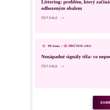
Littering: problém, který začín
odhozeným obalem
ČÍST DÁLE
PR články
|
PŘEČTENÍ:
22825
Nenápadné signály těla: co nepo
ČÍST DÁLE
ZOBR