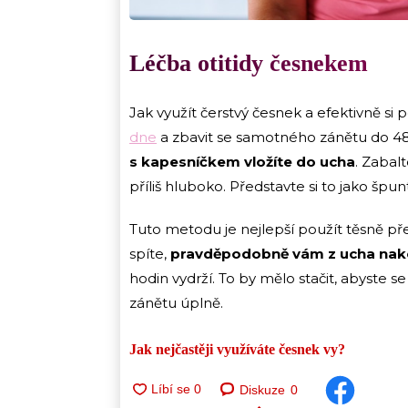
Léčba otitidy česnekem
Jak využít čerstvý česnek a efektivně si 
dne
a zbavit se samotného zánětu do 48 h
s kapesníčkem vložíte do ucha
. Zabal
příliš hluboko. Představte si to jako špunt
Tuto metodu je nejlepší použít těsně p
spíte,
pravděpodobně vám z ucha na
hodin vydrží. To by mělo stačit, abyste se
zánětu úplně.
Jak nejčastěji využíváte česnek vy?
Diskuze
0