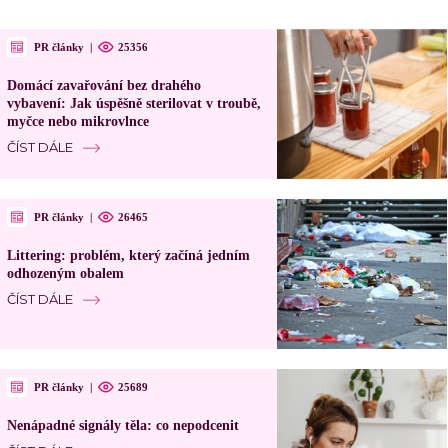
PR články
|
25356
Domácí zavařování bez drahého
vybavení: Jak úspěšně sterilovat v troubě,
myčce nebo mikrovlnce
ČÍST DÁLE
PR články
|
26465
Littering: problém, který začíná jedním
odhozeným obalem
ČÍST DÁLE
PR články
|
25689
Nenápadné signály těla: co nepodcenit