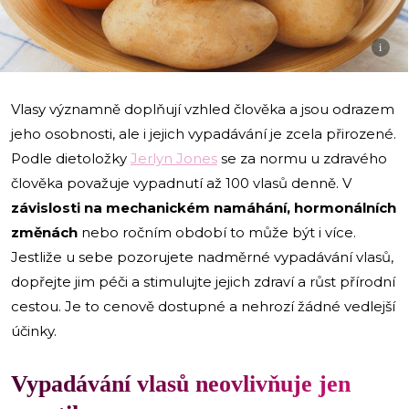
i
Vlasy významně doplňují vzhled člověka a jsou odrazem
jeho osobnosti, ale i jejich vypadávání je zcela přirozené.
Podle dietoložky
Jerlyn Jones
se za normu u zdravého
člověka považuje vypadnutí až 100 vlasů denně. V
závislosti na mechanickém namáhání, hormonálních
změnách
nebo ročním období to může být i více.
Jestliže u sebe pozorujete nadměrné vypadávání vlasů,
dopřejte jim péči a stimulujte jejich zdraví a růst přírodní
cestou. Je to cenově dostupné a nehrozí žádné vedlejší
účinky.
Vypadávání vlasů neovlivňuje jen