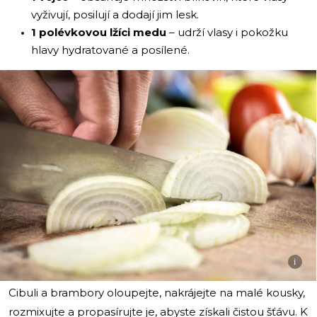
vyživují, posilují a dodají jim lesk.
1 polévkovou lžíci medu
– udrží vlasy i pokožku
hlavy hydratované a posílené.
i
Cibuli a brambory oloupejte, nakrájejte na malé kousky,
rozmixujte a propasírujte je, abyste získali čistou šťávu. K