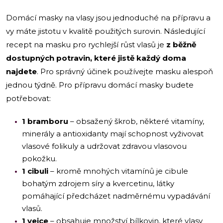
Domácí masky na vlasy jsou jednoduché na přípravu a
vy máte jistotu v kvalitě použitých surovin. Následující
recept na masku pro rychlejší růst vlasů je
z běžně
dostupných potravin, které jistě každý doma
najdete
. Pro správný účinek používejte masku alespoň
jednou týdně. Pro přípravu domácí masky budete
potřebovat:
1 bramboru
– obsažený škrob, některé vitamíny,
minerály a antioxidanty mají schopnost vyživovat
vlasové folikuly a udržovat zdravou vlasovou
pokožku.
1 cibuli
– kromě mnohých vitamínů je cibule
bohatým zdrojem síry a kvercetinu, látky
pomáhající předcházet nadměrnému vypadávání
vlasů.
1 vejce
– obsahuje množství bílkovin, které vlasy