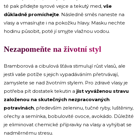
té pak přidejte syrové vejce a tekutý med,
vše
důkladně promíchejte
. Následně směs naneste na
vlasy a vmasírujte i na pokožku hlavy. Masku nechte
hodinu působit, poté jí smyjte vlažnou vodou.
Nezapomeňte na životní styl
Bramborová a cibulová šťáva stimulují růst vlasů, ale
jestli vaše potíže s jejich vypadáváním přetrvávají,
zamyslete se nad životním stylem. Pro zdravé vlasy je
potřeba pít dostatek tekutin a
jíst vyváženou stravu
založenou na skutečných nezpracovaných
potravinách
, především zeleninu, tučné ryby, luštěniny,
ořechy a semínka, bobulovité ovoce, avokádo. Důležité
je eliminovat chemické přípravky na vlasy a vyhýbat se
nadměrnému stresu.