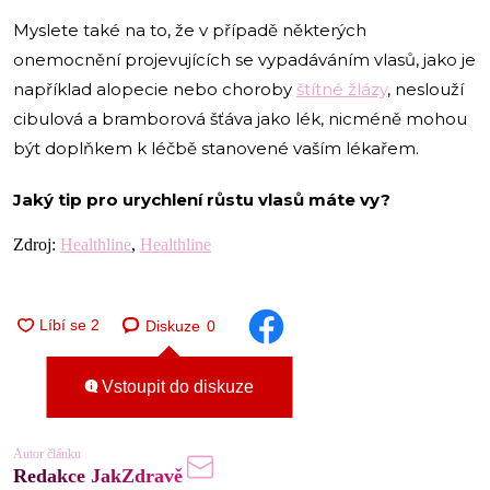
Myslete také na to, že v případě některých
onemocnění projevujících se vypadáváním vlasů, jako je
například alopecie nebo choroby
štítné žlázy
, neslouží
cibulová a bramborová šťáva jako lék, nicméně mohou
být doplňkem k léčbě stanovené vaším lékařem.
Jaký tip pro urychlení růstu vlasů máte vy?
Zdroj:
Healthline
,
Healthline
Diskuze
0
Vstoupit do diskuze
Autor článku
Redakce JakZdravě