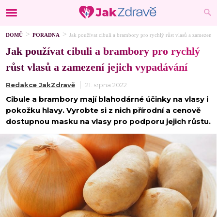
DOMŮ
PORADNA
Jak používat cibuli a brambory pro rychlý růst vlasů a zamezení 
Jak používat cibuli a brambory pro rychlý
růst vlasů a zamezení jejich vypadávání
Redakce JakZdravě
21. srpna 2022
Cibule a brambory mají blahodárné účinky na vlasy i
pokožku hlavy. Vyrobte si z nich přírodní a cenově
dostupnou masku na vlasy pro podporu jejich růstu.