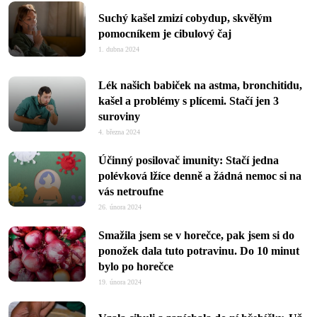
Suchý kašel zmizí cobydup, skvělým
pomocníkem je cibulový čaj
1. dubna 2024
Lék našich babiček na astma, bronchitidu,
kašel a problémy s plícemi. Stačí jen 3
suroviny
4. března 2024
Účinný posilovač imunity: Stačí jedna
polévková lžíce denně a žádná nemoc si na
vás netroufne
26. února 2024
Smažila jsem se v horečce, pak jsem si do
ponožek dala tuto potravinu. Do 10 minut
bylo po horečce
19. února 2024