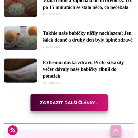
Vzala cibuli a zapíchala do ní hřebíčky. Už
po 15 minutách se stalo něco, co nečekala
12. února 2024
Takhle naše babičky ničily nachlazení: Jen
šálek denně a druhý den byly úplně zdravé
5. února 2024
Extrémní dávka zdraví: Proto si každý
večer dávaly naše babičky cibuli do
ponožek
22. ledna 2024
ZOBRAZIT DALŠÍ ČLÁNKY