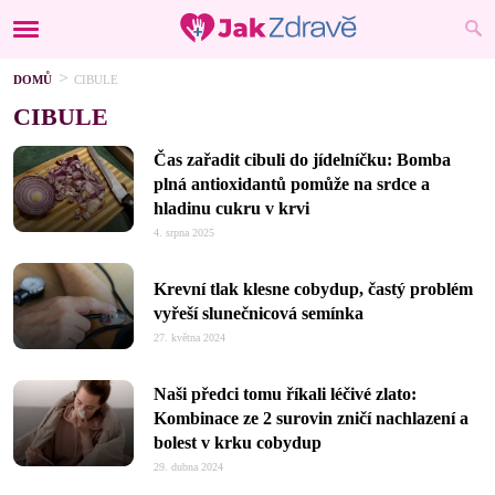
DOMŮ
CIBULE
CIBULE
Čas zařadit cibuli do jídelníčku: Bomba
plná antioxidantů pomůže na srdce a
hladinu cukru v krvi
4. srpna 2025
Krevní tlak klesne cobydup, častý problém
vyřeší slunečnicová semínka
27. května 2024
Naši předci tomu říkali léčivé zlato:
Kombinace ze 2 surovin zničí nachlazení a
bolest v krku cobydup
29. dubna 2024