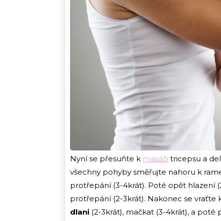
Nyní se přesuňte k
masáži
tricepsu a del
všechny pohyby směřujte nahoru k ramenn
protřepání (3-4krát). Poté opět hlazení (2
protřepání (2-3krát). Nakonec se vraťte 
dlani
(2-3krát), mačkat (3-4krát), a poté