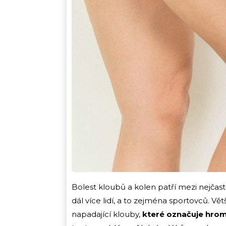
Bolest kloubů a kolen patří mezi nejčas
dál více lidí, a to zejména sportovců. Vě
napadající klouby,
které označuje hroma