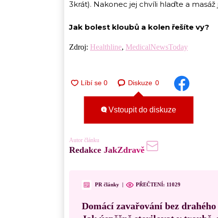
3krát). Nakonec jej chvíli hlaďte a masáž
Jak bolest kloubů a kolen řešíte vy?
Zdroj:
Healthline
,
MedicalNewsToday
Diskuze
0
Vstoupit do diskuze
Autor článku
Redakce JakZdravě
PR články
|
PŘEČTENÍ:
11029
Domácí zavařování bez drahého