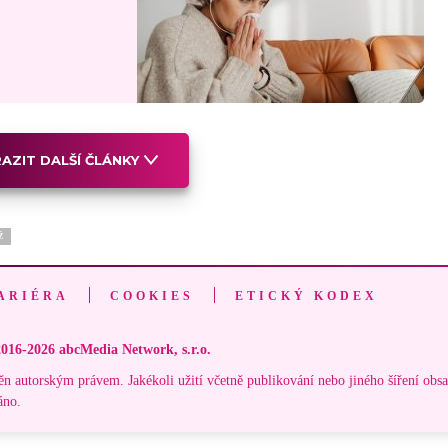
AZIT DALŠÍ ČLÁNKY
Ž
ARIÉRA
COOKIES
ETICKÝ KODEX
016-2026 abcMedia Network, s.r.o.
ěn autorským právem. Jakékoli užití včetně publikování nebo jiného šíření obs
áno.