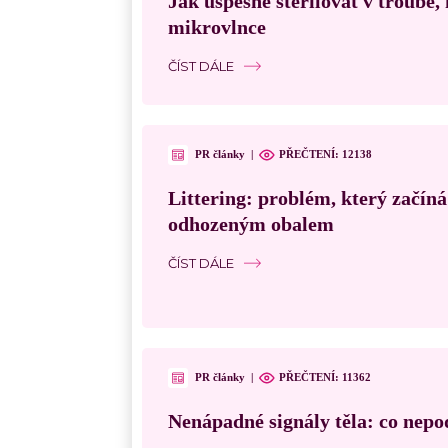
Jak úspěšně sterilovat v troubě
mikrovlnce
ČÍST DÁLE
PR články
|
PŘEČTENÍ:
12138
Littering: problém, který začín
odhozeným obalem
ČÍST DÁLE
PR články
|
PŘEČTENÍ:
11362
Nenápadné signály těla: co nepo