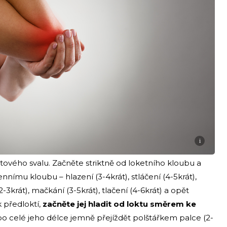
i
tového svalu. Začněte striktně od loketního kloubu a
ímu kloubu – hlazení (3-4krát), stláčení (4-5krát),
-3krát), mačkání (3-5krát), tlačení (4-6krát) a opět
k předloktí,
začněte jej hladit od loktu směrem ke
 po celé jeho délce jemně přejíždět polštářkem palce (2-