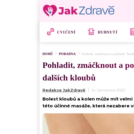
CVIČENÍ
HUBNUTÍ
DOMŮ
PORADNA
Pohladit, zmáčknout a pohladit: Snadn
Pohladit, zmáčknout a po
dalších kloubů
Redakce JakZdravě
14. července 2022
Bolest kloubů a kolen může mít velmi 
této účinné masáže, která nezabere ví