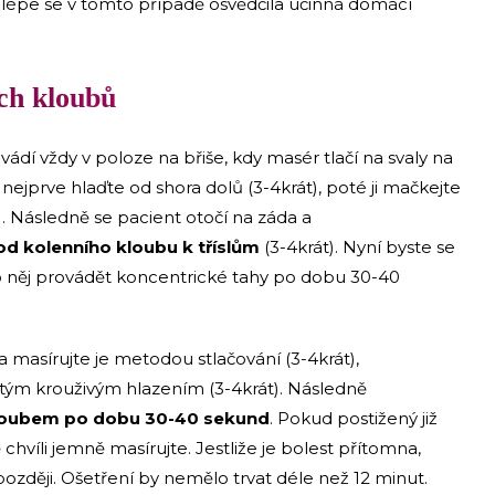
épe se v tomto případě osvědčila účinná domácí
ích kloubů
dí vždy v poloze na břiše, kdy masér tlačí na svaly na
nejprve hlaďte od shora dolů (3-4krát), poté ji mačkejte
). Následně se pacient otočí na záda a
d kolenního kloubu k tříslům
(3-4krát). Nyní byste se
o něj provádět koncentrické tahy po dobu 30-40
masírujte je metodou stlačování (3-4krát),
jitým krouživým hlazením (3-4krát). Následně
kloubem po dobu 30-40 sekund
. Pokud postižený již
ě chvíli jemně masírujte. Jestliže je bolest přítomna,
později. Ošetření by nemělo trvat déle než 12 minut.