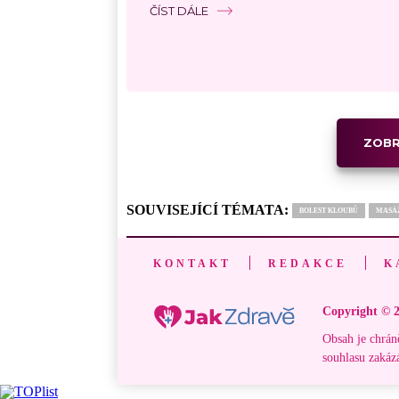
ČÍST DÁLE
ZOBR
SOUVISEJÍCÍ TÉMATA:
BOLEST KLOUBŮ
MASÁ
KONTAKT
REDAKCE
K
Copyright © 2
Obsah je chrán
souhlasu zakáz