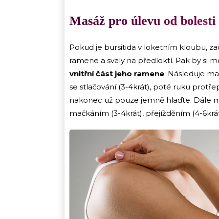
Masáž pro úlevu od bolesti
Pokud je bursitida v loketním kloubu, z
ramene a svaly na předloktí. Pak by si
vnitřní část jeho ramene
. Následuje ma
se stlačování (3-4krát), poté ruku protřep
nakonec už pouze jemně hlaďte. Dále mas
mačkáním (3-4krát), přejížděním (4-6krá