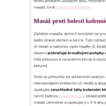
tento problém užíváním léků, mnohem l
masáž, tvrdí
Debra Rose Wilson
.
Masáž proti bolesti kolenn
Začátek masáže dolních končetin se prová
zadní straně stehen a bérce. Tuto oblast 
(3-4krát) a nakonec opět hlaďte (2-3krát
hlazení
pokračuje krouživými pohyby o
měli přesunout na kolenní kloub a okol
sekund.
Poté se přesuňte ke stehenním svalům a 
intenzivnějším hnětením (3-4krát) a dvo
opakujte
soustředné tahy kolenním 
necítí žádnou
bolest kloubů
, oblast ješt
masáž ukončete a opakujte ji o 3-4 dny 