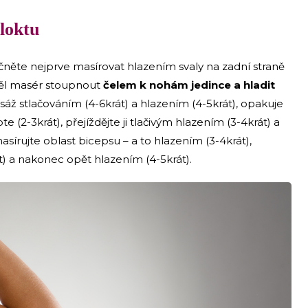
 loktu
ačněte nejprve masírovat hlazením svaly na zadní straně
 měl masér stoupnout
čelem k nohám jedince a hladit
sáž stlačováním (4-6krát) a hlazením (4-5krát), opakuje
te (2-3krát), přejíždějte ji tlačivým hlazením (3-4krát) a
írujte oblast bicepsu – a to hlazením (3-4krát),
t) a nakonec opět hlazením (4-5krát).