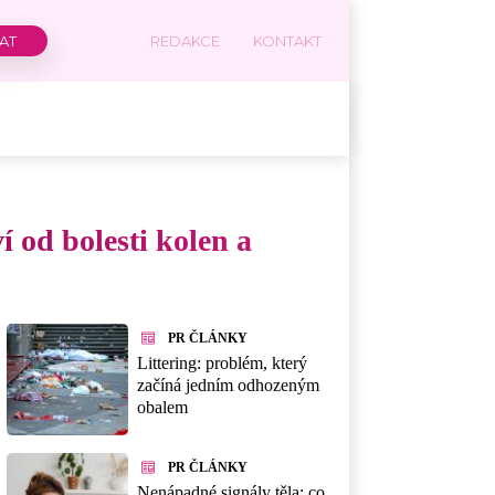
REDAKCE
KONTAKT
 od bolesti kolen a
PR ČLÁNKY
Littering: problém, který
začíná jedním odhozeným
obalem
PR ČLÁNKY
Nenápadné signály těla: co