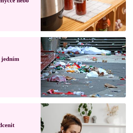
, myčce nebo
á jedním
dcenit