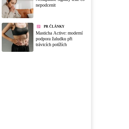
nepodcenit
PR ČLÁNKY
Masticha Active: moderní
podpora žaludku při
trávicích potížích