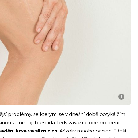
i
tější problémy, se kterými se v dnešní době potýká čím
tšinou za ní stojí bursitida, tedy závažné onemocnění
dění krve ve sliznicích
. Ačkoliv mnoho pacientů řeší