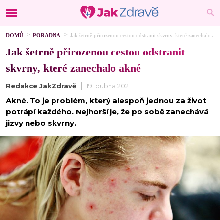
DOMŮ
PORADNA
Jak šetrně přirozenou cestou odstranit skvrny, které zanechalo ak
Jak šetrně přirozenou cestou odstranit
skvrny, které zanechalo akné
Redakce JakZdravě
19. dubna 2021
Akné. To je problém, který alespoň jednou za život
potrápí každého. Nejhorší je, že po sobě zanechává
jizvy nebo skvrny.