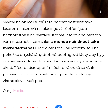
i
Skvrny na obličeji si můžete nechat odstranit také
laserem. Laserová resufacingová ošetření jsou
bezbolestná a neinvazivní. Kromě laserového ošetření
vám v kosmetickém salónu
mohou nabídnout také
mikrodermabázi
. Jde o ošetření, při kterém jsou na
pokožku otryskávány drobné peelingové látky, aby byly
odstraněny odumřelé kožní buňky a skvrny způsobené
akné. Před podstoupením těchto zákroků se však
přesvědčte, že vám v salónu nejprve kompletně
zkontrolovali vaší pleť.
Zdroj:
Femina