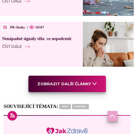
ČÍST DÁLE
PR články
|
16507
Nenápadné signály těla: co nepodcenit
ČÍST DÁLE
ZOBRAZIT DALŠÍ ČLÁNKY
SOUVISEJÍCÍ TÉMATA:
AKNÉ
POKOŽKA