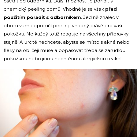
ošetřit od odborníka. Další možností je pořídit si
chemický peeling domů. Vhodné je se však
před
použitím poradit s odborníkem
. Jedině znalec v
oboru vám doporučí peeling vhodný právě pro vaši
pokožku. Ne každý totiž reaguje na všechny přípravky
stejně. A určitě nechcete, abyste se místo s akné nebo
fleky na obličeji musela popasovat třeba se zarudlou
pokožkou nebo jinou nechtěnou alergickou reakcí.