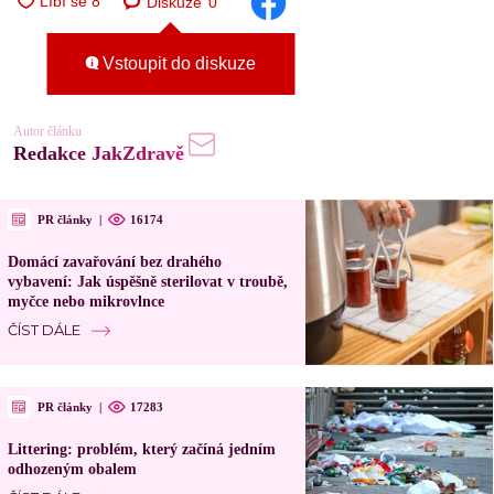
Diskuze
0
Vstoupit do diskuze
Autor článku
Redakce JakZdravě
PR články
|
16174
Domácí zavařování bez drahého
vybavení: Jak úspěšně sterilovat v troubě,
myčce nebo mikrovlnce
ČÍST DÁLE
PR články
|
17283
Littering: problém, který začíná jedním
odhozeným obalem