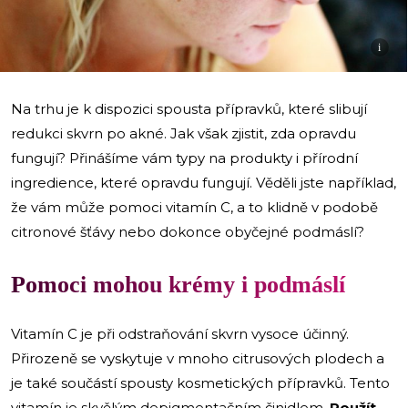
i
Na trhu je k dispozici spousta přípravků, které slibují
redukci skvrn po akné. Jak však zjistit, zda opravdu
fungují? Přinášíme vám typy na produkty i přírodní
ingredience, které opravdu fungují. Věděli jste například,
že vám může pomoci vitamín C, a to klidně v podobě
citronové šťávy nebo dokonce obyčejné podmáslí?
Pomoci mohou krémy i podmáslí
Vitamín C je při odstraňování skvrn vysoce účinný.
Přirozeně se vyskytuje v mnoho citrusových plodech a
je také součástí spousty kosmetických přípravků. Tento
vitamín je skvělým depigmentačním činidlem.
Použít