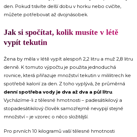
den. Pokud trávíte delší dobu v horku nebo cvičíte,
můžete potřebovat až dvojnásobek.
Jak si spočítat, kolik musíte v létě
vypít tekutin
Žena by měla v létě vypít alespoň 2,2 litru a muž 2,8 litru
denně. K tomuto výpočtu je použita jednoduchá
rovnice, která přiřazuje množství tekutin v mililitrech ke
spotřebě kalorií za den. Z toho vyplývá, že průměrná
denní spotřeba vody je dva až dva a půl litru
.
Vycházíme-li z tělesné hmotnosti – padesátikilový a
stopadesátikilový člověk samozřejmě nevypijí stejné
množství – je vzorec o něco složitější.
Pro prvních 10 kilogramů vaší tělesné hmotnosti