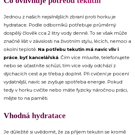
Co ovlivňuje potřebu tekutin
Jednou z našich nejsilnějších zbraní proti horku je
hydratace. Podle odborníků potřebuje průměrný
dospělý člověk cca 2 litry vody denně. To se však může
značně lišit v závislosti na životním stylu, lécích, nemoci a
okolní teplotě.
Na potřebu tekutin má navíc vliv i
práce
,
byť kancelářská
. Čím více mluvíte, telefonujete
nebo se účastníte schůzí, tím více vody odchází z
dýchacích cest a je třeba ji doplnit. Při cvičení je pocení
vydatnější, navíc se zvyšuje spotřeba energie. Pokud
tedy v horku cvičíte nebo máte fyzicky náročnou práci,
mějte to na paměti.
Vhodná hydratace
Je důležité si uvědomit, že za příjem tekutin se kromě