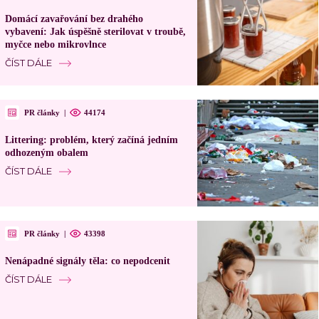
Domácí zavařování bez drahého
vybavení: Jak úspěšně sterilovat v troubě,
myčce nebo mikrovlnce
ČÍST DÁLE
PR články
|
44174
Littering: problém, který začíná jedním
odhozeným obalem
ČÍST DÁLE
PR články
|
43398
Nenápadné signály těla: co nepodcenit
ČÍST DÁLE