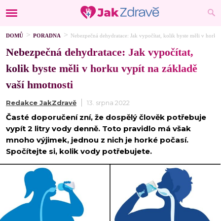
DOMŮ
PORADNA
Nebezpečná dehydratace: Jak vypočítat, kolik byste měli v horku 
Nebezpečná dehydratace: Jak vypočítat,
kolik byste měli v horku vypít na základě
vaší hmotnosti
Redakce JakZdravě
13. srpna 2022
Časté doporučení zní, že dospělý člověk potřebuje
vypít 2 litry vody denně. Toto pravidlo má však
mnoho výjimek, jednou z nich je horké počasí.
Spočítejte si, kolik vody potřebujete.