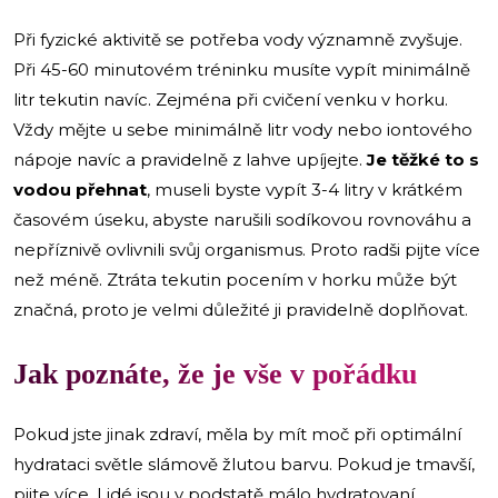
Při fyzické aktivitě se potřeba vody významně zvyšuje.
Při 45-60 minutovém tréninku musíte vypít minimálně
litr tekutin navíc. Zejména při cvičení venku v horku.
Vždy mějte u sebe minimálně litr vody nebo iontového
nápoje navíc a pravidelně z lahve upíjejte.
Je těžké to s
vodou přehnat
, museli byste vypít 3-4 litry v krátkém
časovém úseku, abyste narušili sodíkovou rovnováhu a
nepříznivě ovlivnili svůj organismus. Proto radši pijte více
než méně. Ztráta tekutin pocením v horku může být
značná, proto je velmi důležité ji pravidelně doplňovat.
Jak poznáte, že je vše v pořádku
Pokud jste jinak zdraví, měla by mít moč při optimální
hydrataci světle slámově žlutou barvu. Pokud je tmavší,
pijte více. Lidé jsou v podstatě málo hydratovaní,