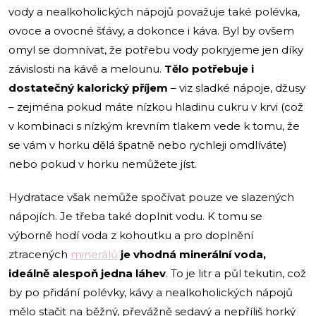
vody a nealkoholických nápojů považuje také polévka,
ovoce a ovocné šťávy, a dokonce i káva. Byl by ovšem
omyl se domnívat, že potřebu vody pokryjeme jen díky
závislosti na kávě a melounu.
Tělo potřebuje i
dostatečný kalorický příjem
– viz sladké nápoje, džusy
– zejména pokud máte nízkou hladinu cukru v krvi (což
v kombinaci s nízkým krevním tlakem vede k tomu, že
se vám v horku dělá špatně nebo rychleji omdlíváte)
nebo pokud v horku nemůžete jíst.
Hydratace však nemůže spočívat pouze ve slazených
nápojích. Je třeba také doplnit vodu. K tomu se
výborně hodí voda z kohoutku a pro doplnění
ztracených
minerálů
je vhodná minerální voda,
ideálně alespoň jedna láhev
. To je litr a půl tekutin, což
by po přidání polévky, kávy a nealkoholických nápojů
mělo stačit na běžný, převážně sedavý a nepříliš horký