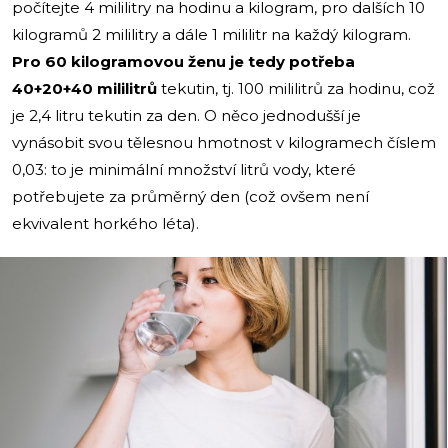
počítejte 4 mililitry na hodinu a kilogram, pro dalších 10
kilogramů 2 mililitry a dále 1 mililitr na každý kilogram.
Pro 60 kilogramovou ženu je tedy potřeba
40+20+40 mililitrů
tekutin, tj. 100 mililitrů za hodinu, což
je 2,4 litru tekutin za den. O něco jednodušší je
vynásobit svou tělesnou hmotnost v kilogramech číslem
0,03: to je minimální množství litrů vody, které
potřebujete za průměrný den (což ovšem není
ekvivalent horkého léta).