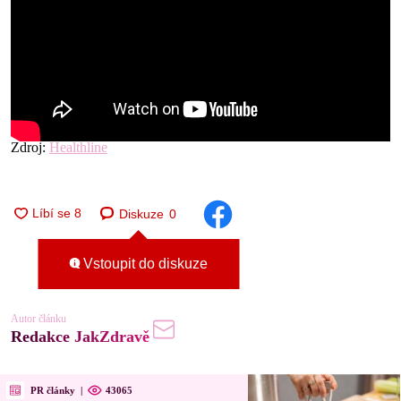
Zdroj:
Healthline
Diskuze
0
Vstoupit do diskuze
Autor článku
Redakce JakZdravě
PR články
|
43065