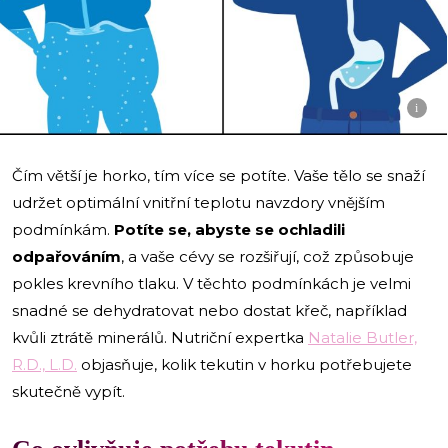
i
Čím větší je horko, tím více se potíte. Vaše tělo se snaží
udržet optimální vnitřní teplotu navzdory vnějším
podmínkám.
Potíte se, abyste se ochladili
odpařováním
, a vaše cévy se rozšiřují, což způsobuje
pokles krevního tlaku. V těchto podmínkách je velmi
snadné se dehydratovat nebo dostat křeč, například
kvůli ztrátě minerálů. Nutriční expertka
Natalie Butler,
R.D., L.D.
objasňuje, kolik tekutin v horku potřebujete
skutečně vypít.