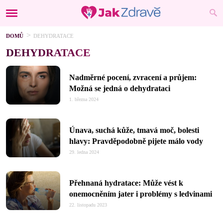
DOMŮ
DEHYDRATACE
DEHYDRATACE
Nadměrné pocení, zvracení a průjem:
Možná se jedná o dehydrataci
1. března 2024
Únava, suchá kůže, tmavá moč, bolesti
hlavy: Pravděpodobně pijete málo vody
29. ledna 2024
Přehnaná hydratace: Může vést k
onemocněním jater i problémy s ledvinami
22. listopadu 2023