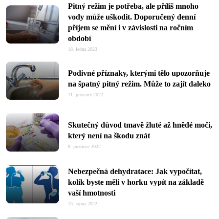
Pitný režim je potřeba, ale příliš mnoho
vody může uškodit. Doporučený denní
příjem se mění i v závislosti na ročním
období
18. ledna 2023
Podivné příznaky, kterými tělo upozorňuje
na špatný pitný režim. Může to zajít daleko
11. prosince 2022
Skutečný důvod tmavě žluté až hnědé moči,
který není na škodu znát
8. prosince 2022
Nebezpečná dehydratace: Jak vypočítat,
kolik byste měli v horku vypít na základě
vaší hmotnosti
13. srpna 2022