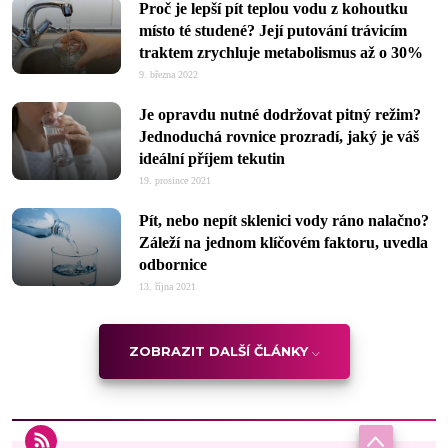
Proč je lepší pít teplou vodu z kohoutku
místo té studené? Její putování trávicím
traktem zrychluje metabolismus až o 30%
9. března 2022
Je opravdu nutné dodržovat pitný režim?
Jednoduchá rovnice prozradí, jaký je váš
ideální příjem tekutin
19. prosince 2021
Pít, nebo nepít sklenici vody ráno nalačno?
Záleží na jednom klíčovém faktoru, uvedla
odbornice
13. října 2021
ZOBRAZIT DALŠÍ ČLÁNKY