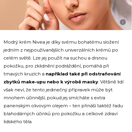
i
Modrý krém Nivea je díky svému bohatému složení
jedním z nejpoužívanějších univerzálních krémů po
celém světě. Lze jej použít na suchou a drsnou
pokožku, pro zklidnění podráždění, pomáhá při
tmavých kruzích a
například také při odstraňování
zbytků make-upu nebo k výrobě masky
. Většině lidí
však neví, že tento jedinečný přípravek může být
mnohem účinnější, pokud jej smícháte s extra
panenským olivovým olejem – ten přináší taktéž řadu
blahodárných účinků pro pokožku a celkové zdraví
lidského těla.