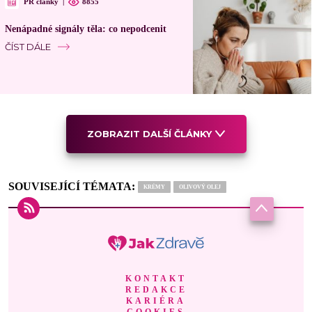
PR články
|
8855
Nenápadné signály těla: co nepodcenit
ČÍST DÁLE
ZOBRAZIT DALŠÍ ČLÁNKY
SOUVISEJÍCÍ TÉMATA:
KRÉMY
OLIVOVÝ OLEJ
KONTAKT
REDAKCE
KARIÉRA