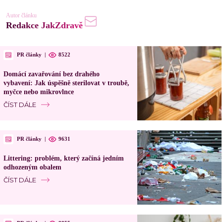
Autor článku
Redakce JakZdravě
PR články
|
8522
Domácí zavařování bez drahého
vybavení: Jak úspěšně sterilovat v troubě,
myčce nebo mikrovlnce
ČÍST DÁLE
PR články
|
9631
Littering: problém, který začíná jedním
odhozeným obalem
ČÍST DÁLE