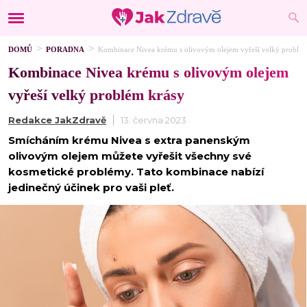
DOMŮ
PORADNA
Kombinace Nivea krému s olivovým olejem vyřeší velký problém
Kombinace Nivea krému s olivovým olejem
vyřeší velký problém krásy
Redakce JakZdravě
13. června 2023
Smícháním krému Nivea s extra panenským
olivovým olejem můžete vyřešit všechny své
kosmetické problémy. Tato kombinace nabízí
jedinečný účinek pro vaši pleť.