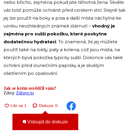
nebo břicho, zejména pokud jste těhotná žena. Skvěle
vás totiž pomůže ochránit před vznikem strií. Stejně tak
jej lze použít na boky a prsa a další místa náchylná ke
vzniku nevzhledných známek stárnutí –
vhodný je
zejména pro sušší pokožku, které poskytne
dodatečnou hydrataci
. To znamená, že jej můžete
použít také na lokty, paty a kolena, což jsou místa, na
kterých bývá pokožka typicky sušší. Dokonce vás také
ochrání před slunečními paprsky a je skvělým
ošetřením po opalování.
Jak se krém osvědčil vám?
Zdroj:
Zdrave.to
Diskuze
0
Vstoupit do diskuze