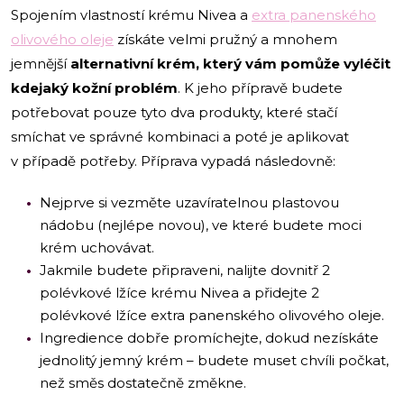
Spojením vlastností krému Nivea a
extra panenského
olivového oleje
získáte velmi pružný a mnohem
jemnější
alternativní krém, který vám pomůže vyléčit
kdejaký kožní problém
. K jeho přípravě budete
potřebovat pouze tyto dva produkty, které stačí
smíchat ve správné kombinaci a poté je aplikovat
v případě potřeby. Příprava vypadá následovně:
Nejprve si vezměte uzavíratelnou plastovou
nádobu (nejlépe novou), ve které budete moci
krém uchovávat.
Jakmile budete připraveni, nalijte dovnitř 2
polévkové lžíce krému Nivea a přidejte 2
polévkové lžíce extra panenského olivového oleje.
Ingredience dobře promíchejte, dokud nezískáte
jednolitý jemný krém – budete muset chvíli počkat,
než směs dostatečně změkne.