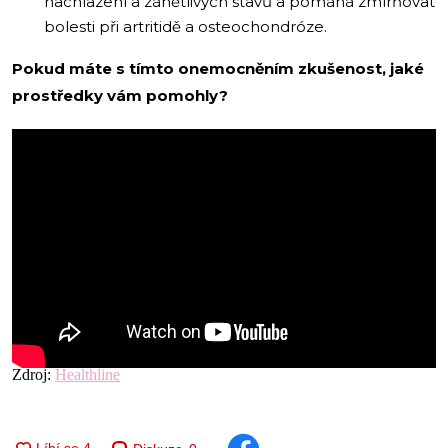
nachlazení a zánětlivých stavů a pomáhá zmírňovat
bolesti při artritidě a osteochondróze.
Pokud máte s tímto onemocněním zkušenost, jaké
prostředky vám pomohly?
Zdroj:
Healthline