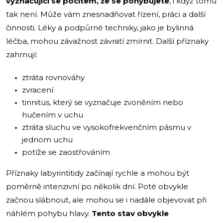
vyznačující se pocitem, že se pohybujete
, i když tomu
tak není. Může vám znesnadňovat řízení, práci a další
činnosti. Léky a podpůrné techniky, jako je bylinná
léčba, mohou závažnost závratí zmírnit. Další příznaky
zahrnují:
ztráta rovnováhy
zvracení
tinnitus, který se vyznačuje zvoněním nebo
hučením v uchu
ztráta sluchu ve vysokofrekvenčním pásmu v
jednom uchu
potíže se zaostřováním
Příznaky labyrintitidy začínají rychle a mohou být
poměrně intenzivní po několik dní. Poté obvykle
začnou slábnout, ale mohou se i nadále objevovat při
náhlém pohybu hlavy.
Tento stav obvykle