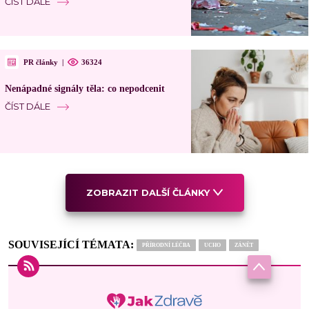
ČÍST DÁLE
PR články
|
36324
Nenápadné signály těla: co nepodcenit
ČÍST DÁLE
ZOBRAZIT DALŠÍ ČLÁNKY
SOUVISEJÍCÍ TÉMATA:
PŘÍRODNÍ LÉČBA
UCHO
ZÁNĚT