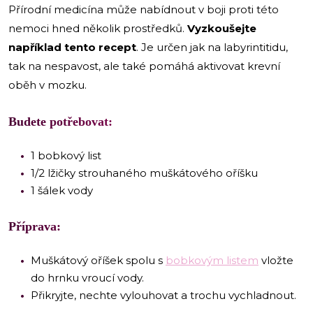
Přírodní medicína může nabídnout v boji proti této
nemoci hned několik prostředků.
Vyzkoušejte
například tento recept
. Je určen jak na labyrintitidu,
tak na nespavost, ale také pomáhá aktivovat krevní
oběh v mozku.
Budete potřebovat:
1 bobkový list
1/2 lžičky strouhaného muškátového oříšku
1 šálek vody
Příprava:
Muškátový oříšek spolu s
bobkovým listem
vložte
do hrnku vroucí vody.
Přikryjte, nechte vylouhovat a trochu vychladnout.