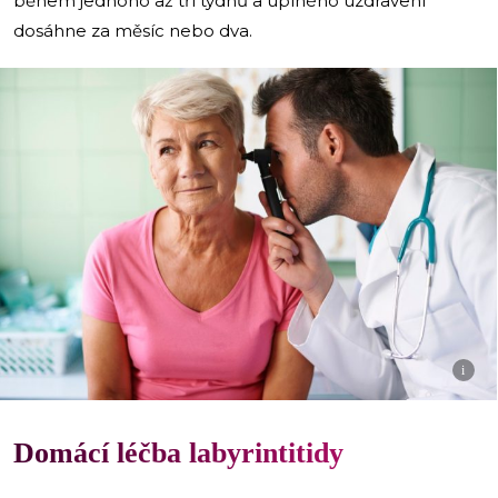
během jednoho až tří týdnů a úplného uzdravení
dosáhne za měsíc nebo dva.
i
Domácí léčba labyrintitidy