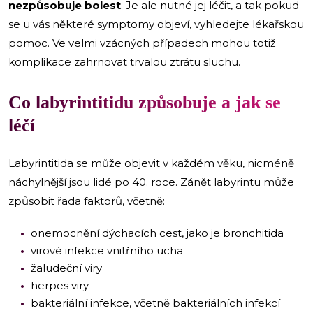
nezpůsobuje bolest
. Je ale nutné jej léčit, a tak pokud
se u vás některé symptomy objeví, vyhledejte lékařskou
pomoc. Ve velmi vzácných případech mohou totiž
komplikace zahrnovat trvalou ztrátu sluchu.
Co labyrintitidu způsobuje a jak se
léčí
Labyrintitida se může objevit v každém věku, nicméně
náchylnější jsou lidé po 40. roce. Zánět labyrintu může
způsobit řada faktorů, včetně:
onemocnění dýchacích cest, jako je bronchitida
virové infekce vnitřního ucha
žaludeční viry
herpes viry
bakteriální infekce, včetně bakteriálních infekcí