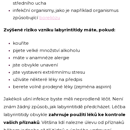
středního ucha
infekční organismy, jako je například organismus
způsobující
boreliózu
Zvýšené riziko vzniku labyrintitidy máte, pokud:
kouříte
pijete velké množství alkoholu
máte v anamnéze alergie
jste obvykle unavení
jste vystaveni extrémnímu stresu
užíváte některé léky na předpis
berete volně prodejné léky (zejména aspirin)
Jakékoli ušní infekce byste měli neprodleně léčit. Není
znám žádný způsob, jak labyrintitidě předcházet. Léčba
labyrintitidy obvykle
zahrnuje použití léků ke kontrole
vašich příznaků
. Většina lidí nalezne úlevu od příznaků