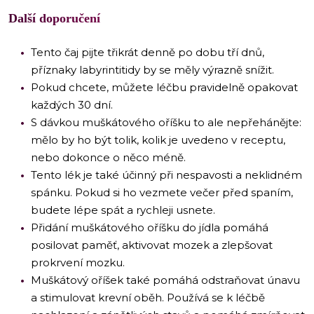
Další doporučení
Tento čaj pijte třikrát denně po dobu tří dnů,
příznaky labyrintitidy by se měly výrazně snížit.
Pokud chcete, můžete léčbu pravidelně opakovat
každých 30 dní.
S dávkou muškátového oříšku to ale nepřehánějte:
mělo by ho být tolik, kolik je uvedeno v receptu,
nebo dokonce o něco méně.
Tento lék je také účinný při nespavosti a neklidném
spánku. Pokud si ho vezmete večer před spaním,
budete lépe spát a rychleji usnete.
Přidání muškátového oříšku do jídla pomáhá
posilovat paměť, aktivovat mozek a zlepšovat
prokrvení mozku.
Muškátový oříšek také pomáhá odstraňovat únavu
a stimulovat krevní oběh. Používá se k léčbě