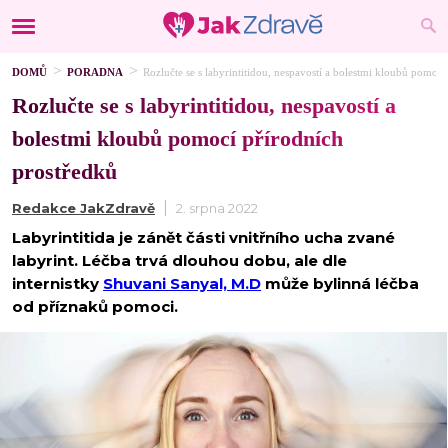
DOMŮ
PORADNA
Rozlučte se s labyrintitidou, nespavostí a bolestmi kloubů pomocí
Rozlučte se s labyrintitidou, nespavostí a
bolestmi kloubů pomocí přírodních
prostředků
Redakce JakZdravě
2. srpna 2022
Labyrintitida je zánět části vnitřního ucha zvané
labyrint. Léčba trvá dlouhou dobu, ale dle
internistky
Shuvani Sanyal, M.D
může bylinná léčba
od příznaků pomoci.