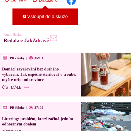
Diskuze
0
Vstoupit do diskuze
Autor článku
Redakce JakZdravě
PR články
|
35991
Domácí zavařování bez drahého
vybavení: Jak úspěšně sterilovat v troubě,
myčce nebo mikrovlnce
ČÍST DÁLE
PR články
|
37100
Littering: problém, který začíná jedním
odhozeným obalem