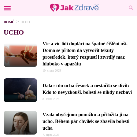
DOMŮ
UCHO
UCHO
Víc a víc lidí doplácí na špatné čištění uší.
Doma se přitom dá vytvořit tekutý
prostředek, který rozpustí i ztvrdlý maz
hluboko v aparátu
10. srpna 2025
Dala si do ucha česnek a nestačila se divit:
Kdo to nevyzkouší, bolesti se nikdy nezbaví
8. ledna 2024
Vzala obyčejnou ponožku a přiložila ji na
ucho. Během pár chvilek se zbavila bolesti
ucha
7. srpna 2023