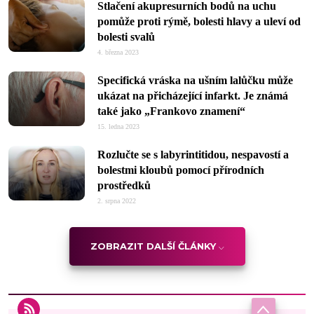
Stlačení akupresurních bodů na uchu
pomůže proti rýmě, bolesti hlavy a uleví od
bolesti svalů
4. března 2023
Specifická vráska na ušním lalůčku může
ukázat na přicházející infarkt. Je známá
také jako „Frankovo znamení“
15. ledna 2023
Rozlučte se s labyrintitidou, nespavostí a
bolestmi kloubů pomocí přírodních
prostředků
2. srpna 2022
ZOBRAZIT DALŠÍ ČLÁNKY