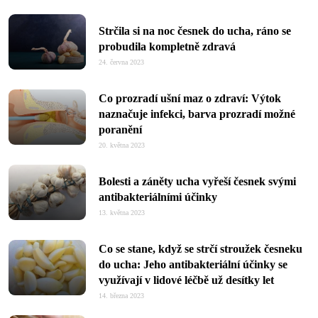
Strčila si na noc česnek do ucha, ráno se
probudila kompletně zdravá
24. června 2023
Co prozradí ušní maz o zdraví: Výtok
naznačuje infekci, barva prozradí možné
poranění
20. května 2023
Bolesti a záněty ucha vyřeší česnek svými
antibakteriálními účinky
13. května 2023
Co se stane, když se strčí stroužek česneku
do ucha: Jeho antibakteriální účinky se
využívají v lidové léčbě už desítky let
14. března 2023