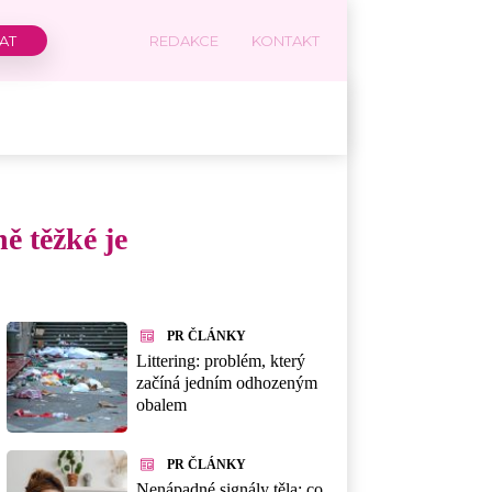
REDAKCE
KONTAKT
ě těžké je
PR ČLÁNKY
Littering: problém, který
začíná jedním odhozeným
obalem
PR ČLÁNKY
Nenápadné signály těla: co