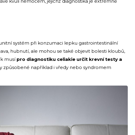
právě kvůli nemocem, jejichž diagnostika je extrémně
nitní systém při konzumaci lepku gastrointestinální
nava, hubnutí, ale mohou se také objevit bolesti kloubů,
ník musí
pro diagnostiku celiakie určit krevní testy a
naky způsobené například i vředy nebo syndromem