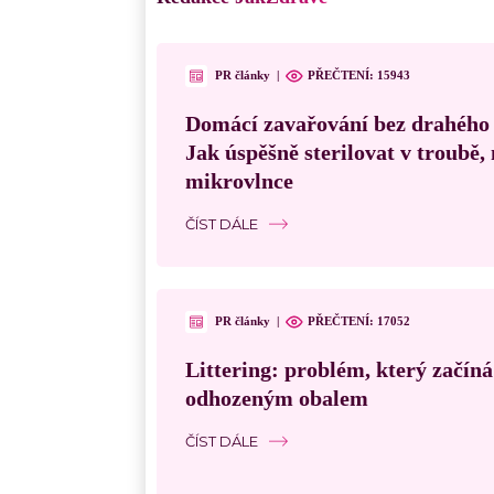
PR články
|
PŘEČTENÍ:
15943
Domácí zavařování bez drahého
Jak úspěšně sterilovat v troubě
mikrovlnce
ČÍST DÁLE
PR články
|
PŘEČTENÍ:
17052
Littering: problém, který začín
odhozeným obalem
ČÍST DÁLE