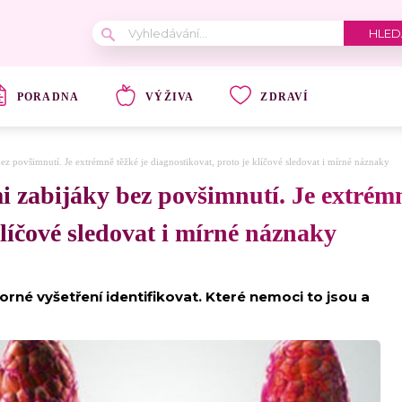
PORADNA
VÝŽIVA
ZDRAVÍ
ez povšimnutí. Je extrémně těžké je diagnostikovat, proto je klíčové sledovat i mírné náznaky
i zabijáky bez povšimnutí. Je extrémn
klíčové sledovat i mírné náznaky
borné vyšetření identifikovat. Které nemoci to jsou a