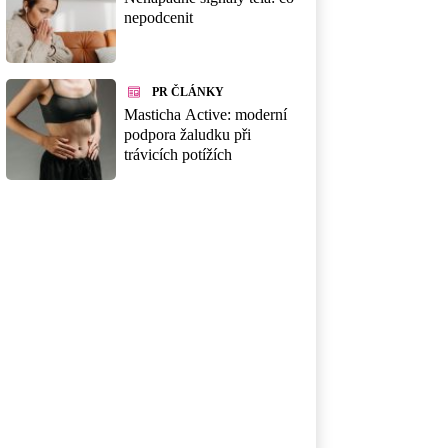
nepodcenit
PR ČLÁNKY
Masticha Active: moderní
podpora žaludku při
trávicích potížích