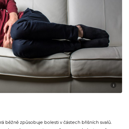
i
rá běžně způsobuje bolesti v částech břišních svalů.