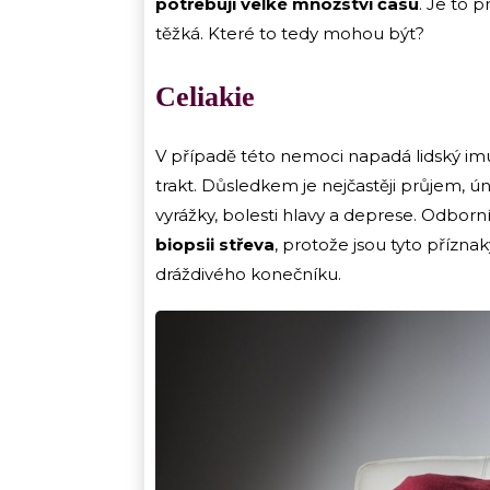
potřebují velké množství času
. Je to 
těžká. Které to tedy mohou být?
Celiakie
V případě této nemoci napadá lidský imu
trakt. Důsledkem je nejčastěji průjem, ú
vyrážky, bolesti hlavy a deprese. Odbor
biopsii střeva
, protože jsou tyto příz
dráždivého konečníku.