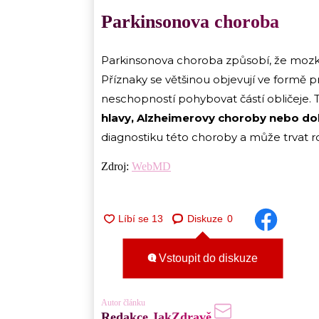
Parkinsonova choroba
Parkinsonova choroba způsobí, že mozko
Příznaky se většinou objevují ve formě
neschopností pohybovat částí obličeje. 
hlavy, Alzheimerovy choroby nebo do
diagnostiku této choroby a může trvat rok
Zdroj:
WebMD
Diskuze
0
Vstoupit do diskuze
Autor článku
Redakce JakZdravě