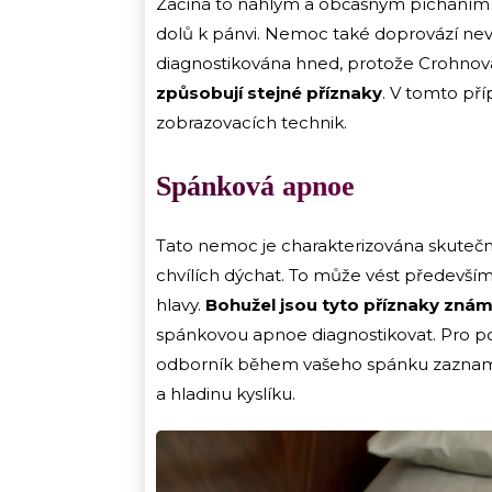
Začíná to náhlým a občasným píchání
dolů k pánvi. Nemoc také doprovází nevo
diagnostikována hned, protože Crohno
způsobují stejné příznaky
. V tomto pří
zobrazovacích technik.
Spánková apnoe
Tato nemoc je charakterizována skutečn
chvílích dýchat. To může vést především
hlavy.
Bohužel jsou tyto příznaky známé
spánkovou apnoe diagnostikovat. Pro po
odborník během vašeho spánku zaznamena
a hladinu kyslíku.