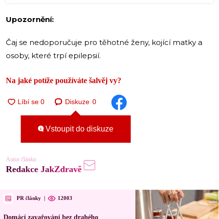
Upozornění:
Čaj se nedoporučuje pro těhotné ženy, kojící matky a
osoby, které trpí epilepsií.
Na jaké potíže používáte šalvěj vy?
Diskuze
0
Vstoupit do diskuze
Autor článku
Redakce JakZdravě
PR články
|
12003
Domácí zavařování bez drahého