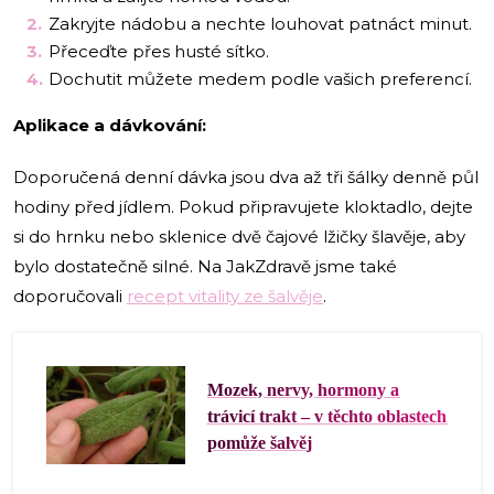
Zakryjte nádobu a nechte louhovat patnáct minut.
Přeceďte přes husté sítko.
Dochutit můžete medem podle vašich preferencí.
Aplikace a dávkování:
Doporučená denní dávka jsou dva až tři šálky denně půl
hodiny před jídlem. Pokud připravujete kloktadlo, dejte
si do hrnku nebo sklenice dvě čajové lžičky šlavěje, aby
bylo dostatečně silné. Na JakZdravě jsme také
doporučovali
recept vitality ze šalvěje
.
Mozek, nervy, hormony a
trávicí trakt – v těchto oblastech
pomůže šalvěj