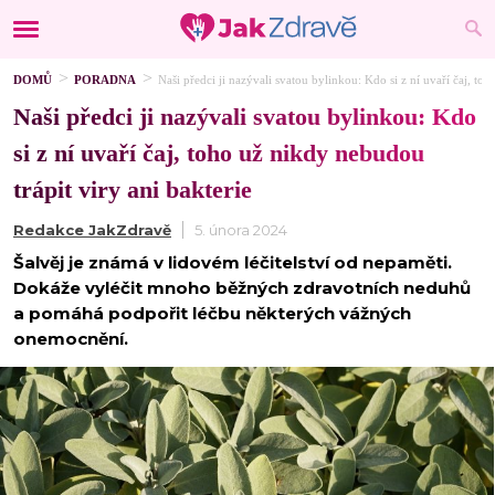
DOMŮ
PORADNA
Naši předci ji nazývali svatou bylinkou: Kdo si z ní uvaří čaj, to
Naši předci ji nazývali svatou bylinkou: Kdo
si z ní uvaří čaj, toho už nikdy nebudou
trápit viry ani bakterie
Redakce JakZdravě
5. února 2024
Šalvěj je známá v lidovém léčitelství od nepaměti.
Dokáže vyléčit mnoho běžných zdravotních neduhů
a pomáhá podpořit léčbu některých vážných
onemocnění.