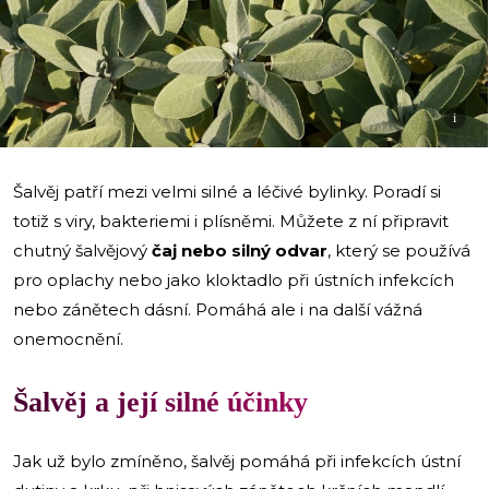
i
Šalvěj patří mezi velmi silné a léčivé bylinky. Poradí si
totiž s viry, bakteriemi i plísněmi. Můžete z ní připravit
chutný šalvějový
čaj nebo silný odvar
, který se používá
pro oplachy nebo jako kloktadlo při ústních infekcích
nebo zánětech dásní. Pomáhá ale i na další vážná
onemocnění.
Šalvěj a její silné účinky
Jak už bylo zmíněno, šalvěj pomáhá při infekcích ústní