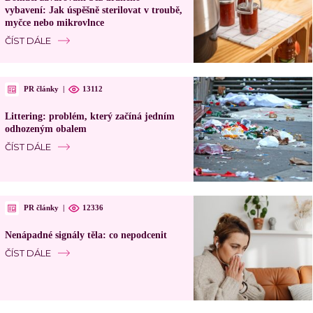
vybavení: Jak úspěšně sterilovat v troubě,
myčce nebo mikrovlnce
ČÍST DÁLE
PR články
|
13112
Littering: problém, který začíná jedním
odhozeným obalem
ČÍST DÁLE
PR články
|
12336
Nenápadné signály těla: co nepodcenit
ČÍST DÁLE