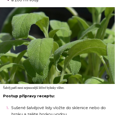
i
Šalvěj patří mezi nejmocnější léčivé bylinky vůbec.
Postup přípravy receptu:
Sušené šalvějové listy vložte do sklenice nebo do
hrnku a zalijte horkou vodou.