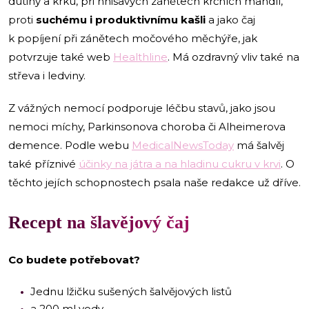
dutiny a krku, při hnisavých zánětech krčních mandlí,
proti
suchému i produktivnímu kašli
a jako čaj
k popíjení při zánětech močového měchýře, jak
potvrzuje také web
Healthline
. Má ozdravný vliv také na
střeva i ledviny.
Z vážných nemocí podporuje léčbu stavů, jako jsou
nemoci míchy, Parkinsonova choroba či Alheimerova
demence. Podle webu
MedicalNewsToday
má šalvěj
také příznivé
účinky na játra a na hladinu cukru v krvi
. O
těchto jejích schopnostech psala naše redakce už dříve.
Recept na šlavějový čaj
Co budete potřebovat?
Jednu lžičku sušených šalvějových listů
a 200 ml vody.