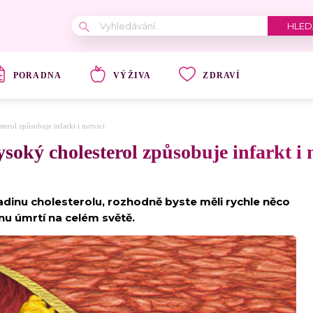
PORADNA
VÝŽIVA
ZDRAVÍ
terol způsobuje infarkt i mrtvici
ysoký cholesterol způsobuje infarkt i 
hladinu cholesterolu, rozhodně byste měli rychle něco
činu úmrtí na celém světě.