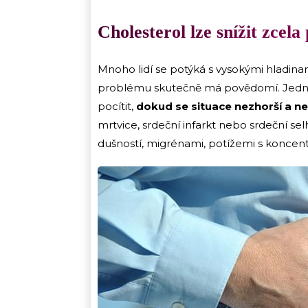
Cholesterol lze snížit zcel
Mnoho lidí se potýká s vysokými hladina
problému skutečně má povědomí. Jedná s
pocítit,
dokud se situace nezhorší a ne
mrtvice, srdeční infarkt nebo srdeční selh
dušností, migrénami, potížemi s koncent