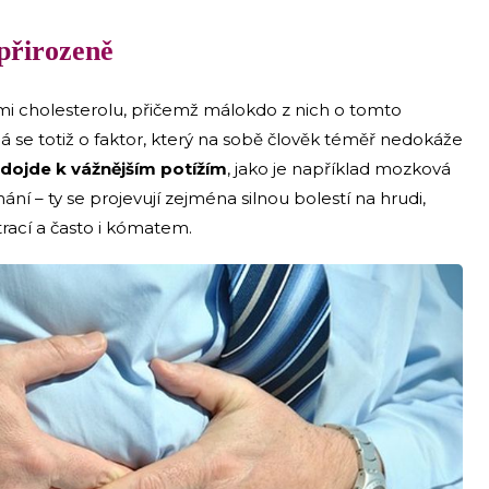
a přirozeně
mi cholesterolu, přičemž málokdo z nich o tomto
e totiž o faktor, který na sobě člověk téměř nedokáže
dojde k vážnějším potížím
, jako je například mozková
ání – ty se projevují zejména silnou bolestí na hrudi,
rací a často i kómatem.