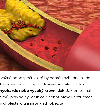
e vážné nebezpečí, které by neměl rozhodně nikdo
léčí včas, může přispívat k vyššímu riziku vzniku
t myokardu nebo vysoký krevní tlak
. Jak proto radí
a svůj pravidelný jídelníček, neboť právě konzumace
í cholesterolu a například i obezitě.