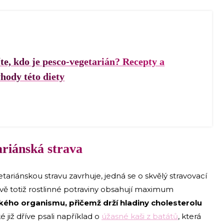
te, kdo je pesco-vegetarián? Recepty a
hody této diety
ariánská strava
tariánskou stravu zavrhuje, jedná se o skvělý stravovací
ávě totiž rostlinné potraviny obsahují maximum
kého organismu, přičemž drží hladiny cholesterolu
 již dříve psali například o
úžasné kaši z batátů
, která