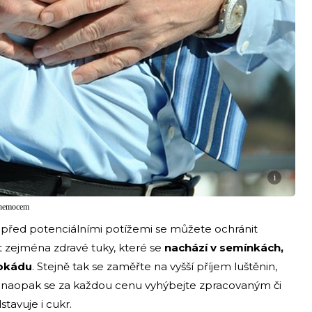
i
m nemocem
, před potenciálními potížemi se můžete ochránit
íst zejména zdravé tuky, které se
nachází v semínkách,
vokádu
. Stejně tak se zaměřte na vyšší příjem luštěnin,
a naopak se za každou cenu vyhýbejte zpracovaným či
avuje i cukr.