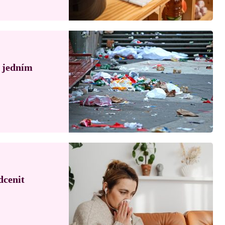
á jedním
dcenit