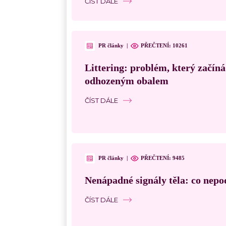
ČÍST DÁLE
PR články
|
PŘEČTENÍ:
10261
Littering: problém, který začín
odhozeným obalem
ČÍST DÁLE
PR články
|
PŘEČTENÍ:
9485
Nenápadné signály těla: co nepo
ČÍST DÁLE