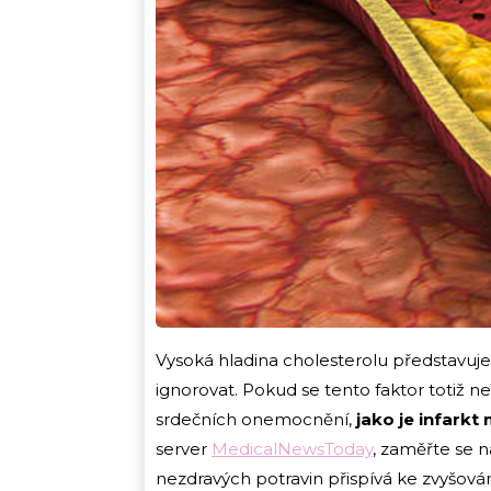
Vysoká hladina cholesterolu představuj
ignorovat. Pokud se tento faktor totiž ne
srdečních onemocnění,
jako je infark
server
MedicalNewsToday
, zaměřte se n
nezdravých potravin přispívá ke zvyšován