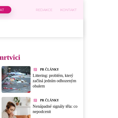
REDAKCE
KONTAKT
mrtvici
PR ČLÁNKY
Littering: problém, který
začíná jedním odhozeným
obalem
PR ČLÁNKY
Nenápadné signály těla: co
nepodcenit