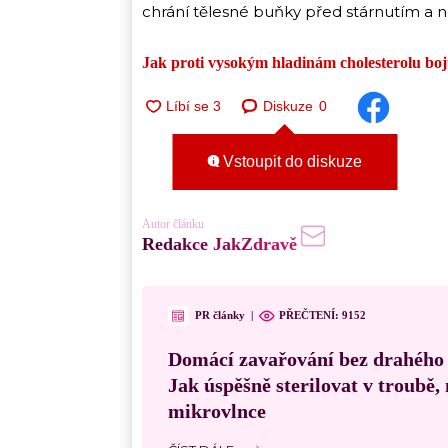
chrání tělesné buňky před stárnutím a
Jak proti vysokým hladinám cholesterolu boj
Diskuze
0
Vstoupit do diskuze
Autor článku
Redakce JakZdravě
PR články
|
PŘEČTENÍ:
9152
Domácí zavařování bez drahého
Jak úspěšně sterilovat v troubě
mikrovlnce