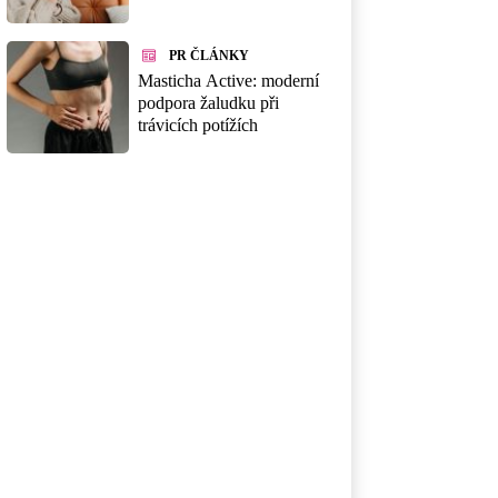
PR ČLÁNKY
Masticha Active: moderní
podpora žaludku při
trávicích potížích