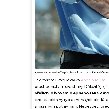
Vysoký cholesterol může přispívat k infarktu a dalším srdeční
Jak ovšem uvádí lékařka
Angela M. Bell
prostřednictvím své stravy. Důležité je j
ořeších, olivovém oleji nebo také v a
ovoce, zeleniny ryb a mořských plodů, 
smaženým potravinám. Nebezpečí předst