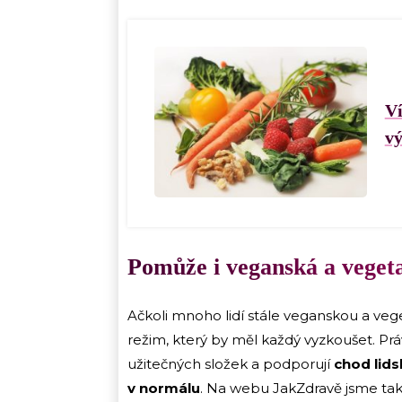
Ví
vý
Pomůže i veganská a veget
Ačkoli mnoho lidí stále veganskou a vege
režim, který by měl každý vyzkoušet. Pr
užitečných složek a podporují
chod lids
v normálu
. Na webu JakZdravě jsme také