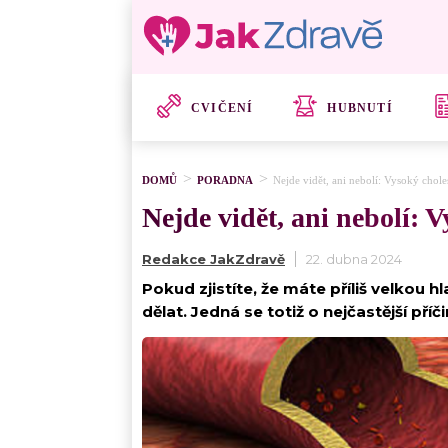
CVIČENÍ
HUBNUTÍ
DOMŮ
PORADNA
Nejde vidět, ani nebolí: Vysoký choles
Nejde vidět, ani nebolí: V
Redakce JakZdravě
22. dubna 2024
Pokud zjistíte, že máte příliš velkou 
dělat. Jedná se totiž o nejčastější pří