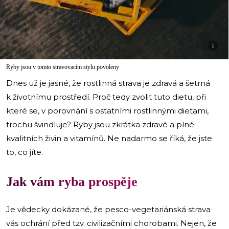
i
Ryby jsou v tomto stravovacím stylu povoleny
Dnes už je jasné, že rostlinná strava je zdravá a šetrná
k životnímu prostředí. Proč tedy zvolit tuto dietu, při
které se, v porovnání s ostatními rostlinnými dietami,
trochu švindluje? Ryby jsou zkrátka zdravé a plné
kvalitních živin a vitamínů. Ne nadarmo se říká, že jste
to, co jíte.
Jak vám ryba prospěje
Je vědecky dokázané, že pesco-vegetariánská strava
vás ochrání před tzv. civilizačními chorobami. Nejen, že