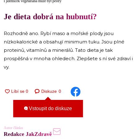
I jídelníček vegetariána může být pestrý
Je dieta dobrá na hubnutí?
Rozhodně ano. Rybí maso a mořské plody jsou
nízkokalorické a obsahují minimum tuku. Jsou plné
proteinů, vitamínů a minerálů. Tato dieta je tak
prospěšná v mnoha ohledech. Zlepšete s ní své zdraví i
vy.
Diskuze
0
Vstoupit do diskuze
Autor článku
Redakce JakZdravě