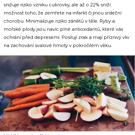
snižuje riziko vzniku cukrovky, ale až o 22% sníží
možnost toho, že zemřete na infarkt či jinou srdeční
chorobu. Minimalizuje riziko zánětů v těle. Ryby a
mořské plody jsou navíc plné antioxidantů, které vás
ochrání před depresemi. Posilují zrak a mají příznivý vliv
na zachování svalové hmoty v pokročilém věku.
i