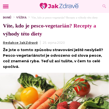
DOMŮ
VÝŽIVA
Víte, kdo je pesco-vegetarián? Recepty a výhody této diety
Víte, kdo je pesco-vegetarián? Recepty a
výhody této diety
Redakce JakZdravě
25. srpna 2020
Že jste o tomto způsobu stravování ještě neslyšeli?
Pesco-vegetariánství je odvozeno od slova pesce,
což znamená ryba. Teď už asi tušíte, v čem to celé
spočívá.