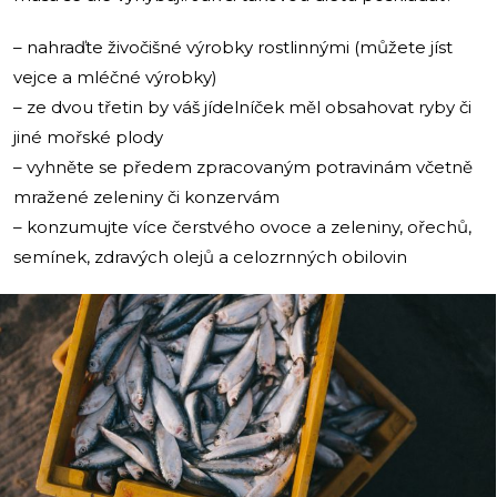
– nahraďte živočišné výrobky rostlinnými (můžete jíst
vejce a mléčné výrobky)
– ze dvou třetin by váš jídelníček měl obsahovat ryby či
jiné mořské plody
– vyhněte se předem zpracovaným potravinám včetně
mražené zeleniny či konzervám
– konzumujte více čerstvého ovoce a zeleniny, ořechů,
semínek, zdravých olejů a celozrnných obilovin