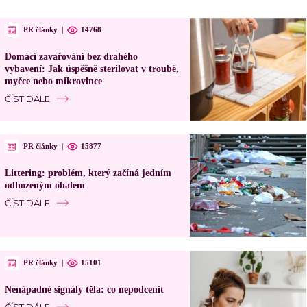
PR články
|
14768
Domácí zavařování bez drahého
vybavení: Jak úspěšně sterilovat v troubě,
myčce nebo mikrovlnce
ČÍST DÁLE
PR články
|
15877
Littering: problém, který začíná jedním
odhozeným obalem
ČÍST DÁLE
PR články
|
15101
Nenápadné signály těla: co nepodcenit
ČÍST DÁLE