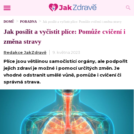
DOMŮ
PORADNA
Jak posílit a vyčistit plíce: Pomůže cvičení i změna stravy
Jak posílit a vyčistit plíce: Pomůže cvičení i
změna stravy
Redakce JakZdravě
9. května 2023
Plíce jsou většinou samočistící orgány, ale podpořit
jejich zdraví je možné i pomocí určitých změn. Je
vhodné odstranit umělé vůně, pomůže i cvičení či
správná strava.