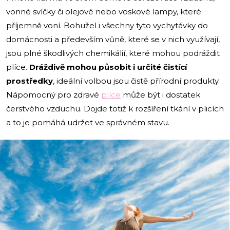
vonné svíčky či olejové nebo voskové lampy, které
příjemně voní. Bohužel i všechny tyto vychytávky do
domácnosti a především vůně, které se v nich využívají,
jsou plné škodlivých chemikálií, které mohou podráždit
plíce.
Dráždivě mohou působit i určité čistící
prostředky
, ideální volbou jsou čistě přírodní produkty.
Nápomocný pro zdravé
plíce
může být i dostatek
čerstvého vzduchu. Dojde totiž k rozšíření tkání v plicích
a to je pomáhá udržet ve správném stavu.