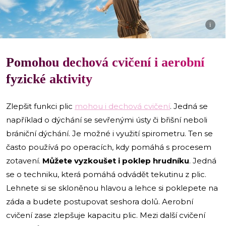
i
Pomohou dechová cvičení i aerobní
fyzické aktivity
Zlepšit funkci plic
mohou i dechová cvičení
. Jedná se
například o dýchání se sevřenými ústy či břišní neboli
brániční dýchání. Je možné i využití spirometru. Ten se
často používá po operacích, kdy pomáhá s procesem
zotavení.
Můžete vyzkoušet i poklep hrudníku
. Jedná
se o techniku, která pomáhá odvádět tekutinu z plic.
Lehnete si se skloněnou hlavou a lehce si poklepete na
záda a budete postupovat seshora dolů. Aerobní
cvičení zase zlepšuje kapacitu plic. Mezi další cvičení