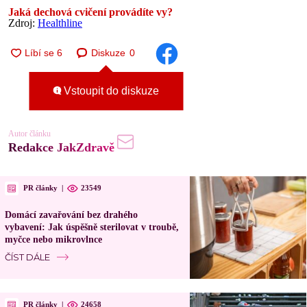
Jaká dechová cvičení provádíte vy?
Zdroj:
Healthline
Diskuze
0
Vstoupit do diskuze
Autor článku
Redakce JakZdravě
PR články
|
23549
Domácí zavařování bez drahého
vybavení: Jak úspěšně sterilovat v troubě,
myčce nebo mikrovlnce
ČÍST DÁLE
PR články
|
24658