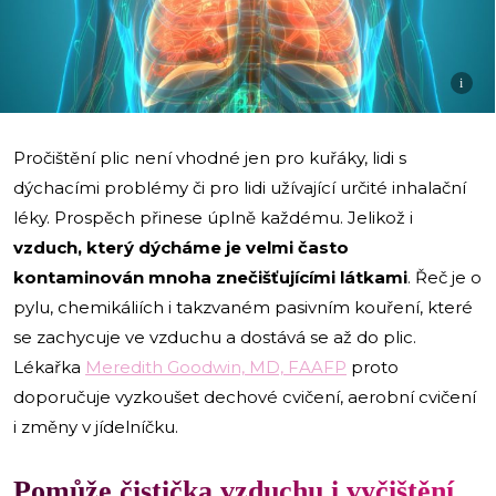
i
Pročištění plic není vhodné jen pro kuřáky, lidi s
dýchacími problémy či pro lidi užívající určité inhalační
léky. Prospěch přinese úplně každému. Jelikož i
vzduch, který dýcháme je velmi často
kontaminován mnoha znečišťujícími látkami
. Řeč je o
pylu, chemikáliích i takzvaném pasivním kouření, které
se zachycuje ve vzduchu a dostává se až do plic.
Lékařka
Meredith Goodwin, MD, FAAFP
proto
doporučuje vyzkoušet dechové cvičení, aerobní cvičení
i změny v jídelníčku.
Pomůže čistička vzduchu i vyčištění