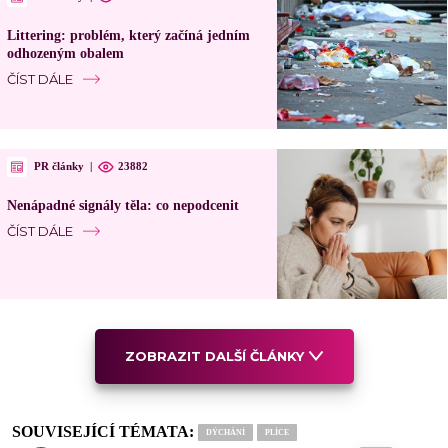
Littering: problém, který začíná jedním
odhozeným obalem
ČÍST DÁLE
PR články
|
23882
Nenápadné signály těla: co nepodcenit
ČÍST DÁLE
ZOBRAZIT DALŠÍ ČLÁNKY
SOUVISEJÍCÍ TÉMATA:
DÝCHÁNÍ
PLÍCE