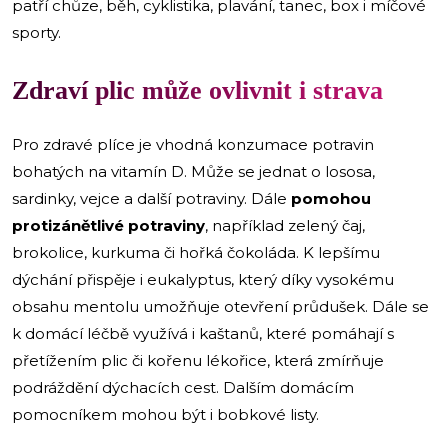
patří chůze, běh, cyklistika, plavání, tanec, box i míčové
sporty.
Zdraví plic může ovlivnit i strava
Pro zdravé plíce je vhodná konzumace potravin
bohatých na vitamín D. Může se jednat o lososa,
sardinky, vejce a další potraviny. Dále
pomohou
protizánětlivé potraviny
, například zelený čaj,
brokolice, kurkuma či hořká čokoláda. K lepšímu
dýchání přispěje i eukalyptus, který díky vysokému
obsahu mentolu umožňuje otevření průdušek. Dále se
k domácí léčbě využívá i kaštanů, které pomáhají s
přetížením plic či kořenu lékořice, která zmírňuje
podráždění dýchacích cest. Dalším domácím
pomocníkem mohou být i bobkové listy.