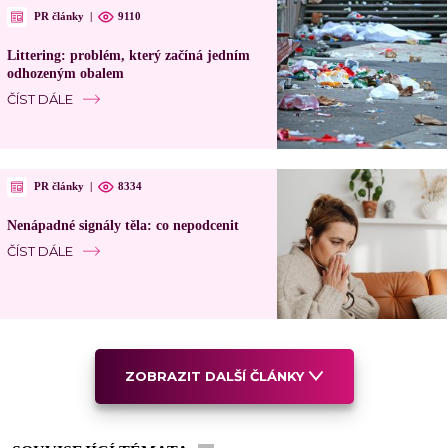
PR články
|
9110
Littering: problém, který začíná jedním
odhozeným obalem
ČÍST DÁLE
PR články
|
8334
Nenápadné signály těla: co nepodcenit
ČÍST DÁLE
ZOBRAZIT DALŠÍ ČLÁNKY