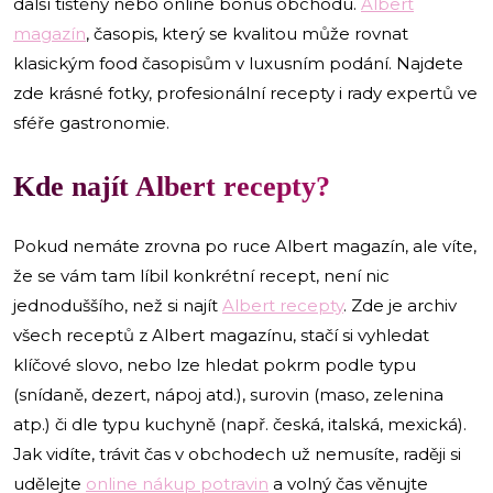
další tištěný nebo online bonus obchodu.
Albert
magazín
, časopis, který se kvalitou může rovnat
klasickým food časopisům v luxusním podání. Najdete
zde krásné fotky, profesionální recepty i rady expertů ve
sféře gastronomie.
Kde najít Albert recepty?
Pokud nemáte zrovna po ruce Albert magazín, ale víte,
že se vám tam líbil konkrétní recept, není nic
jednoduššího, než si najít
Albert recepty
. Zde je archiv
všech receptů z Albert magazínu, stačí si vyhledat
klíčové slovo, nebo lze hledat pokrm podle typu
(snídaně, dezert, nápoj atd.), surovin (maso, zelenina
atp.) či dle typu kuchyně (např. česká, italská, mexická).
Jak vidíte, trávit čas v obchodech už nemusíte, raději si
udělejte
online nákup potravin
a volný čas věnujte