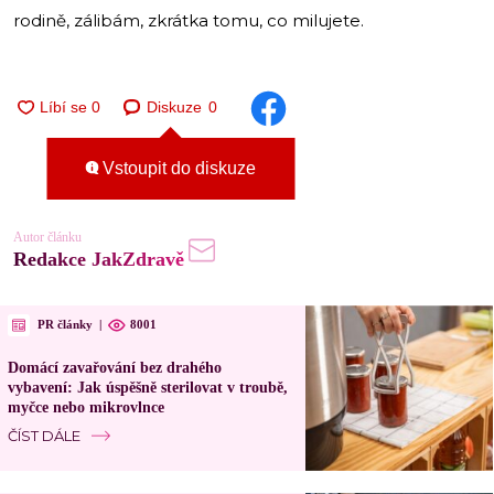
rodině, zálibám, zkrátka tomu, co milujete.
Diskuze
0
Vstoupit do diskuze
Autor článku
Redakce JakZdravě
PR články
|
8001
Domácí zavařování bez drahého
vybavení: Jak úspěšně sterilovat v troubě,
myčce nebo mikrovlnce
ČÍST DÁLE