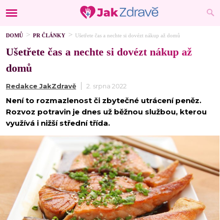
DOMŮ
PR ČLÁNKY
Ušetřete čas a nechte si dovézt nákup až domů
Ušetřete čas a nechte si dovézt nákup až
domů
Redakce JakZdravě
2. srpna 2022
Není to rozmazlenost či zbytečné utrácení peněz.
Rozvoz potravin je dnes už běžnou službou, kterou
využívá i nižší střední třída.