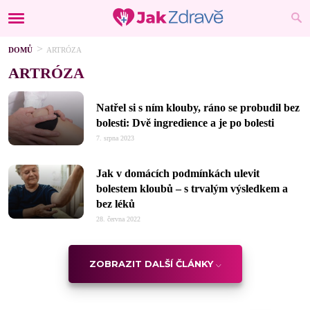
DOMŮ
ARTRÓZA
ARTRÓZA
Natřel si s ním klouby, ráno se probudil bez
bolesti: Dvě ingredience a je po bolesti
7. srpna 2023
Jak v domácích podmínkách ulevit
bolestem kloubů – s trvalým výsledkem a
bez léků
28. června 2022
ZOBRAZIT DALŠÍ ČLÁNKY