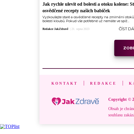
Jak rychle ulevit od bolesti a otoku kolene: S
osvědčené recepty našich babiček
Vyzkoušejte staré a osvědčené recepty na zmírnění otoků
bolestí kloubů. Pokud vše potřebné už nemáte ve spíž...
ČÍST D
Redakce JakZdravě
|
21. srpna 2023
ZOBR
KONTAKT
REDAKCE
K
Copyright © 2
Obsah je chrán
souhlasu zakáz