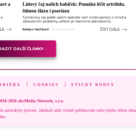
taré a
Lidový čaj našich babiček: Pomáhá léčit artritidu,
štítnou žlázu i psoriázu
 a
Tymiánový čaj podle vašich babiček vám může pomoci s mnoha
zdravotními problémy, přitom je nesmírně jednoduchý...
ÁLE
ČÍST DÁLE
Redakce JakZdravě
|
31. července 2023
AZIT DALŠÍ ČLÁNKY
ARIÉRA
COOKIES
ETICKÝ KODEX
016-2026 abcMedia Network, s.r.o.
ěn autorským právem. Jakékoli užití včetně publikování nebo jiného šíření obs
áno.