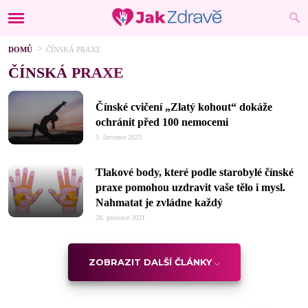
DOMŮ
ČÍNSKÁ PRAXE
ČÍNSKÁ PRAXE
Čínské cvičení „Zlatý kohout“ dokáže
ochránit před 100 nemocemi
5. července 2023
Tlakové body, které podle starobylé čínské
praxe pomohou uzdravit vaše tělo i mysl.
Nahmatat je zvládne každý
28. prosince 2021
ZOBRAZIT DALŠÍ ČLÁNKY