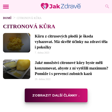
DOMŮ
CITRONOVÁ KŮRA
CITRONOVÁ KŮRA
Kůru z citrusových plodů je škoda
vyhazovat. Má skvělé účinky na zdraví těla
i pokožky
7. dubna 2023
Jaké množství citronové kůry byste měli
konzumovat, abyste z ní vytěžili maximum?
Pomůže i s prevencí zubních kazů
29. dubna 2022
ZOBRAZIT DALŠÍ ČLÁNKY