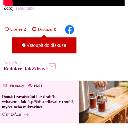
Zdroj:
Healthline
Diskuze
0
Vstoupit do diskuze
Autor článku
Redakce JakZdravě
PR články
|
10201
Domácí zavařování bez drahého
vybavení: Jak úspěšně sterilovat v troubě,
myčce nebo mikrovlnce
ČÍST DÁLE