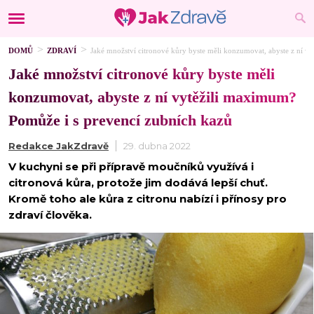
DOMŮ
ZDRAVÍ
Jaké množství citronové kůry byste měli konzumovat, abyste z ní v
Jaké množství citronové kůry byste měli
konzumovat, abyste z ní vytěžili maximum?
Pomůže i s prevencí zubních kazů
Redakce JakZdravě
29. dubna 2022
V kuchyni se při přípravě moučníků využívá i
citronová kůra, protože jim dodává lepší chuť.
Kromě toho ale kůra z citronu nabízí i přínosy pro
zdraví člověka.