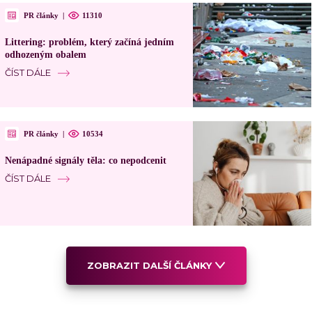
PR články
|
11310
Littering: problém, který začíná jedním
odhozeným obalem
ČÍST DÁLE
PR články
|
10534
Nenápadné signály těla: co nepodcenit
ČÍST DÁLE
ZOBRAZIT DALŠÍ ČLÁNKY