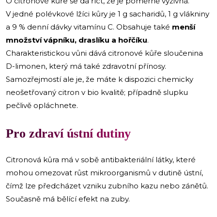
O citronové kůře se dá říct, že je poměrně výživná.
V jedné polévkové lžíci kůry je 1 g sacharidů, 1 g vlákniny
a 9 % denní dávky vitamínu C. Obsahuje také
menší
množství vápníku, draslíku a hořčíku
.
Charakteristickou vůni dává citronové kůře sloučenina
D-limonen, který má také zdravotní přínosy.
Samozřejmostí ale je, že máte k dispozici chemicky
neošetřovaný citron v bio kvalitě; případně slupku
pečlivě opláchnete.
Pro zdraví ústní dutiny
Citronová kůra má v sobě antibakteriální látky, které
mohou omezovat růst mikroorganismů v dutině ústní,
čímž lze předcházet vzniku zubního kazu nebo zánětů.
Současně má bělící efekt na zuby.