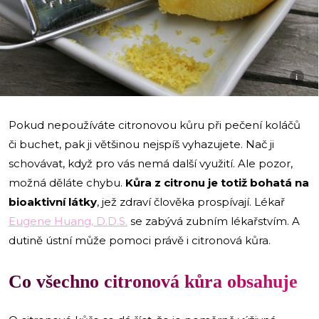
i
Pokud nepoužíváte citronovou kůru při pečení koláčů
či buchet, pak ji většinou nejspíš vyhazujete. Nač ji
schovávat, když pro vás nemá další využití. Ale pozor,
možná děláte chybu.
Kůra z citronu je totiž bohatá na
bioaktivní látky
, jež zdraví člověka prospívají. Lékař
Eugene Huang, D.D.S.
se zabývá zubním lékařstvím. A
dutině ústní může pomoci právě i citronová kůra.
Co všechno citronová kůra obsahuje