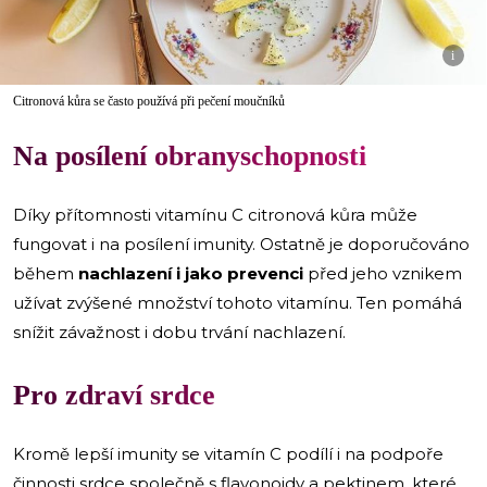
i
Citronová kůra se často používá při pečení moučníků
Na posílení obranyschopnosti
Díky přítomnosti vitamínu C citronová kůra může
fungovat i na posílení imunity. Ostatně je doporučováno
během
nachlazení i jako prevenci
před jeho vznikem
užívat zvýšené množství tohoto vitamínu. Ten pomáhá
snížit závažnost i dobu trvání nachlazení.
Pro zdraví srdce
Kromě lepší imunity se vitamín C podílí i na podpoře
činnosti srdce společně s flavonoidy a pektinem, které