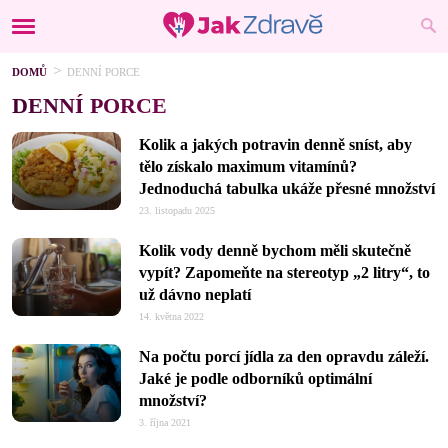
DOMŮ
DENNÍ PORCE
DENNÍ PORCE
Kolik a jakých potravin denně sníst, aby
tělo získalo maximum vitamínů?
Jednoduchá tabulka ukáže přesné množství
23. listopadu 2025
Kolik vody denně bychom měli skutečně
vypít? Zapomeňte na stereotyp „2 litry“, to
už dávno neplatí
14. května 2022
Na počtu porcí jídla za den opravdu záleží.
Jaké je podle odborníků optimální
množství?
3. října 2021