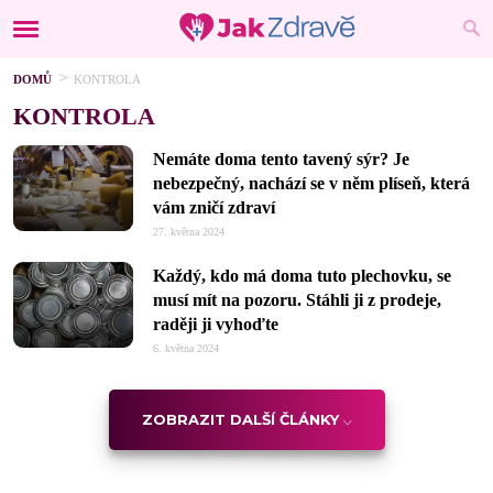
DOMŮ
KONTROLA
KONTROLA
Nemáte doma tento tavený sýr? Je
nebezpečný, nachází se v něm plíseň, která
vám zničí zdraví
27. května 2024
Každý, kdo má doma tuto plechovku, se
musí mít na pozoru. Stáhli ji z prodeje,
raději ji vyhoďte
6. května 2024
ZOBRAZIT DALŠÍ ČLÁNKY