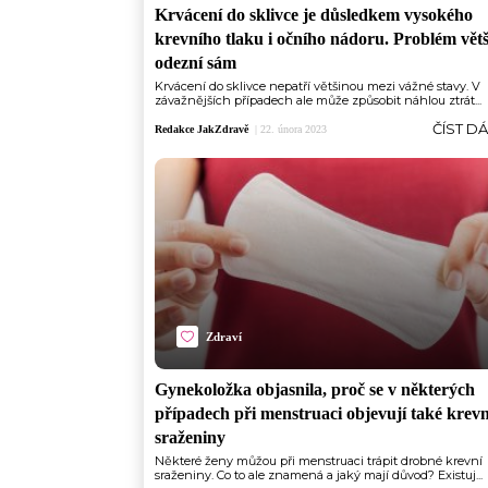
Krvácení do sklivce je důsledkem vysokého
krevního tlaku i očního nádoru. Problém vět
odezní sám
Krvácení do sklivce nepatří většinou mezi vážné stavy. V
závažnějších případech ale může způsobit náhlou ztrát...
ČÍST D
Redakce JakZdravě
|
22. února 2023
Zdraví
Gynekoložka objasnila, proč se v některých
případech při menstruaci objevují také krevn
sraženiny
Některé ženy můžou při menstruaci trápit drobné krevní
sraženiny. Co to ale znamená a jaký mají důvod? Existuj...