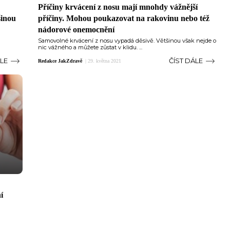
Příčiny krvácení z nosu mají mnohdy vážnější
šinou
příčiny. Mohou poukazovat na rakovinu nebo též
nádorové onemocnění
Samovolné krvácení z nosu vypadá děsivě. Většinou však nejde o
nic vážného a můžete zůstat v klidu. ...
ÁLE
ČÍST DÁLE
Redakce JakZdravě
|
29. května 2021
í