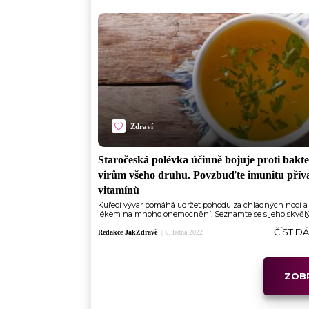
Zdraví
Staročeská polévka účinně bojuje proti bakte
virům všeho druhu. Povzbuďte imunitu přív
vitamínů
Kuřecí vývar pomáhá udržet pohodu za chladných nocí a 
lékem na mnoho onemocnění. Seznamte se s jeho skvělý
ČÍST D
Redakce JakZdravě
|
6. ledna 2022
ZOBR