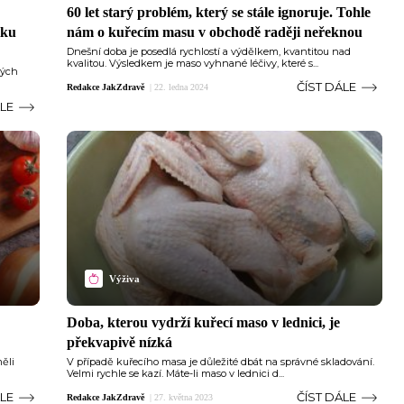
60 let starý problém, který se stále ignoruje. Tohle
iku
nám o kuřecím masu v obchodě raději neřeknou
Dnešní doba je posedlá rychlostí a výdělkem, kvantitou nad
kvalitou. Výsledkem je maso vyhnané léčivy, které s...
ných
ČÍST DÁLE
Redakce JakZdravě
|
22. ledna 2024
ÁLE
Výživa
Doba, kterou vydrží kuřecí maso v lednici, je
překvapivě nízká
měli
V případě kuřecího masa je důležité dbát na správné skladování.
Velmi rychle se kazí. Máte-li maso v lednici d...
ÁLE
ČÍST DÁLE
Redakce JakZdravě
|
27. května 2023