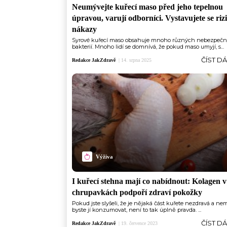
Neumývejte kuřecí maso před jeho tepelnou
úpravou, varují odborníci. Vystavujete se riz
nákazy
Syrové kuřecí maso obsahuje mnoho různých nebezpeč
bakterií. Mnoho lidí se domnívá, že pokud maso umyjí, s...
ČÍST D
Redakce JakZdravě
|
14. srpna 2025
Výživa
I kuřecí stehna mají co nabídnout: Kolagen v
chrupavkách podpoří zdraví pokožky
Pokud jste slyšeli, že je nějaká část kuřete nezdravá a ne
byste jí konzumovat, není to tak úplně pravda. ...
ČÍST D
Redakce JakZdravě
|
19. července 2023