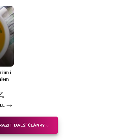
riím i
alem
je
m...
ÁLE
AZIT DALŠÍ ČLÁNKY