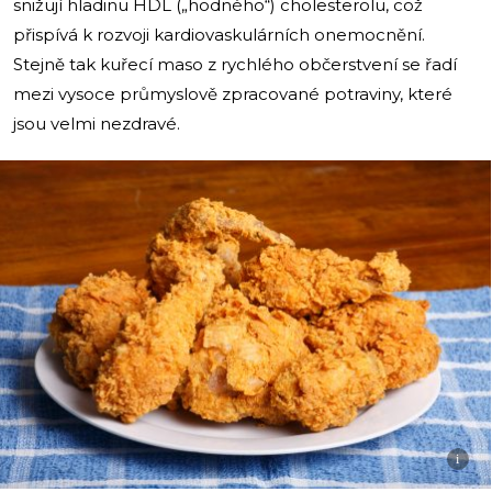
snižují hladinu HDL („hodného“) cholesterolu, což
přispívá k rozvoji kardiovaskulárních onemocnění.
Stejně tak kuřecí maso z rychlého občerstvení se řadí
mezi vysoce průmyslově zpracované potraviny, které
jsou velmi nezdravé.
i