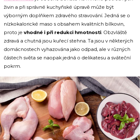
živin a při správné kuchyňské úpravě může být
výborným doplňkem zdravého stravování. Jedná se o
nízkokalorické maso s obsahem kvalitních bílkovin,
proto je
vhodné i při redukci hmotnosti
. Obzvláště
zdravá a chutná jsou kuřecí stehna. Ta jsou v některých
domácnostech vyhazována jako odpad, ale v různých
částech světa se naopak jedná o delikatesu a sváteční
pokrm.