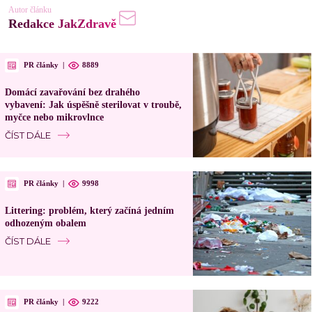
Autor článku
Redakce JakZdravě
PR články
|
8889
Domácí zavařování bez drahého
vybavení: Jak úspěšně sterilovat v troubě,
myčce nebo mikrovlnce
ČÍST DÁLE
PR články
|
9998
Littering: problém, který začíná jedním
odhozeným obalem
ČÍST DÁLE
PR články
|
9222