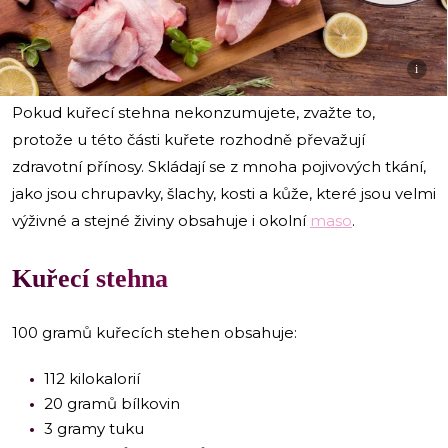
i
Pokud kuřecí stehna nekonzumujete, zvažte to,
protože u této části kuřete rozhodně převažují
zdravotní přínosy. Skládají se z mnoha pojivových tkání,
jako jsou chrupavky, šlachy, kosti a kůže, které jsou velmi
výživné a stejné živiny obsahuje i okolní
maso
.
Kuřecí stehna
100 gramů kuřecích stehen obsahuje:
112 kilokalorií
20 gramů bílkovin
3 gramy tuku