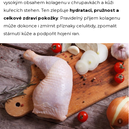
vysokým obsahem kolagenu v chrupavkách a kůži
kuřecích stehen. Ten zlepšuje
hydrataci, pružnost a
celkové zdraví pokožky
. Pravidelný příjem kolagenu
může dokonce i zmírnit příznaky celulitidy, zpomalit
stárnutí kůže a podpořit hojení ran.
i