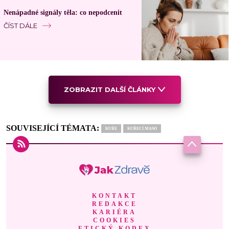
Nenápadné signály těla: co nepodcenit
ČÍST DÁLE
ZOBRAZIT DALŠÍ ČLÁNKY
SOUVISEJÍCÍ TÉMATA:
KUŘE
KUŘECÍ MASO
KONTAKT
REDAKCE
KARIÉRA
COOKIES
ETICKÝ KODEX