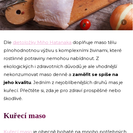
i
Dle
dietoložky Miho Hatanaka
doplňuje maso tělu
plnohodnotnou výživu s komplexními živinami, které
rostlinné potraviny nemohou nabídnout. Z
ekologických i zdravotních důvodů je ale vhodnější
nekonzumovat maso denně a
zaměřit se spíše na
jeho kvalitu
. Jedním z nejoblíbenějších druhů mas je
kuřecí. Přečtěte si, zda je pro zdraví prospěšné nebo
škodlivé.
Kuřecí maso
Kuřecí maso
je obecně bohaté na mnoho potřebných