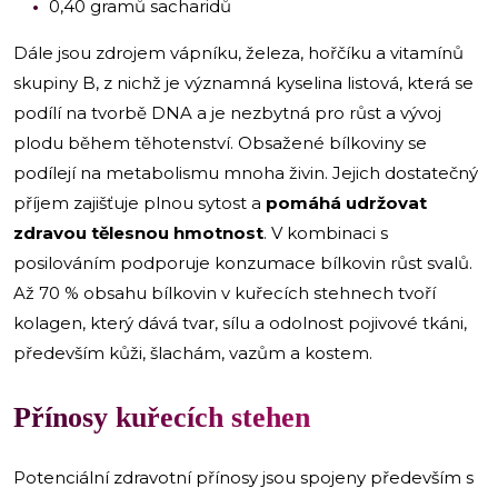
0,40 gramů sacharidů
Dále jsou zdrojem vápníku, železa, hořčíku a vitamínů
skupiny B, z nichž je významná kyselina listová, která se
podílí na tvorbě DNA a je nezbytná pro růst a vývoj
plodu během těhotenství. Obsažené bílkoviny se
podílejí na metabolismu mnoha živin. Jejich dostatečný
příjem zajišťuje plnou sytost a
pomáhá udržovat
zdravou tělesnou hmotnost
. V kombinaci s
posilováním podporuje konzumace bílkovin růst svalů.
Až 70 % obsahu bílkovin v kuřecích stehnech tvoří
kolagen, který dává tvar, sílu a odolnost pojivové tkáni,
především kůži, šlachám, vazům a kostem.
Přínosy kuřecích stehen
Potenciální zdravotní přínosy jsou spojeny především s