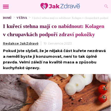
DOMŮ
VÝŽIVA
I kuřecí stehna mají co nabídnout: Kolagen v chrupavkách podpoří
I kuřecí stehna mají co nabídnout: Kolagen
v chrupavkách podpoří zdraví pokožky
Redakce JakZdravě
19. července 2023
Pokud jste slyšeli, že je nějaká část kuřete nezdravá
a neměli byste jí konzumovat, není to tak úplně
pravda. Velmi záleží na kvalitě masa a způsobu
kuchyňské úpravy.