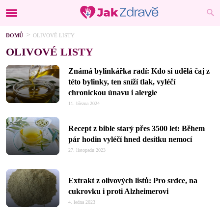
DOMŮ
OLIVOVÉ LISTY
OLIVOVÉ LISTY
Známá bylinkářka radí: Kdo si udělá čaj z
této bylinky, ten sníží tlak, vyléčí
chronickou únavu i alergie
11. března 2024
Recept z bible starý přes 3500 let: Během
pár hodin vyléčí hned desítku nemocí
27. listopadu 2023
Extrakt z olivových listů: Pro srdce, na
cukrovku i proti Alzheimerovi
4. ledna 2023