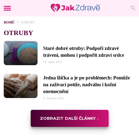
DOMŮ
OTRUBY
OTRUBY
Staré dobré otruby: Podpoří zdravé
trávení, mohou i podpořit zdraví srdce
13. srpna 2023
Jedna lžička a je po problémech: Pomůže
na zažívací potíže, nadváhu i kožní
onemocnění
9. července 2023
ZOBRAZIT DALŠÍ ČLÁNKY