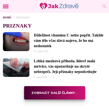
DOMŮ
PRIZNAKY
PRIZNAKY
Důležitost vitamínu C nelze popřít. Takhle
vám tělo včas dává najevo, že ho má
nedostatek
19. srpna 2022
Lehká mozková příhoda, lidově malá
mrtvice, vás upozorňuje na skryté
nebezpečí. Její příznaky nepodceňujte
8. srpna 2022
ZOBRAZIT DALŠÍ ČLÁNKY