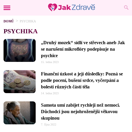
DOMŮ
PSYCHIKA
PSYCHIKA
„Druhý mozek“ sídlí ve střevech aneb Jak
se narušení mikroflóry podepisuje na
psychice
15. ledna 2023
Finanční úzkost a její důsledky: Pozná se
podle pocení, bušení srdce, vyčerpání a
bolestí různých částí těla
14. ledna 2023
Samota umí zabíjet rychleji než nemoci.
Důchodci jsou nejohroženější věkovou
skupinou
7. října 2022