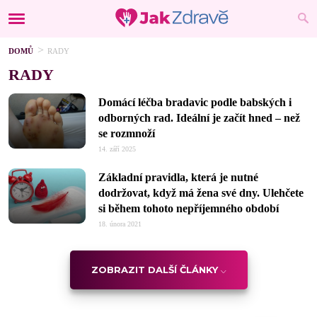
DOMŮ
RADY
RADY
Domácí léčba bradavic podle babských i
odborných rad. Ideální je začít hned – než
se rozmnoží
14. září 2025
Základní pravidla, která je nutné
dodržovat, když má žena své dny. Ulehčete
si během tohoto nepříjemného období
18. února 2021
ZOBRAZIT DALŠÍ ČLÁNKY