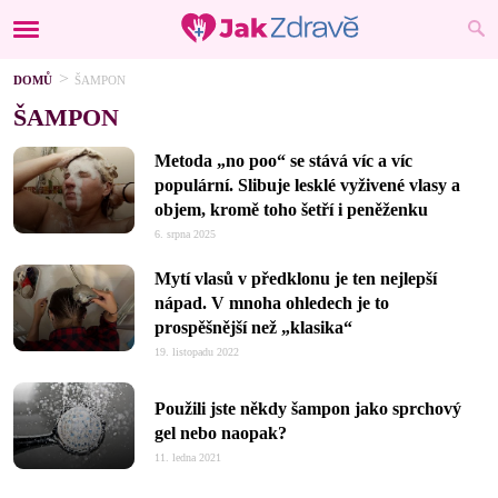
DOMŮ
ŠAMPON
ŠAMPON
Metoda „no poo“ se stává víc a víc
populární. Slibuje lesklé vyživené vlasy a
objem, kromě toho šetří i peněženku
6. srpna 2025
Mytí vlasů v předklonu je ten nejlepší
nápad. V mnoha ohledech je to
prospěšnější než „klasika“
19. listopadu 2022
Použili jste někdy šampon jako sprchový
gel nebo naopak?
11. ledna 2021