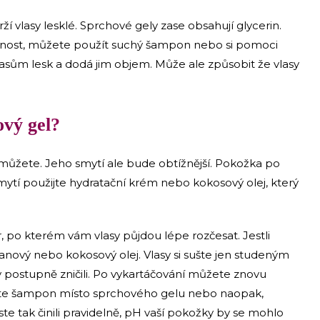
ží vlasy lesklé. Sprchové gely zase obsahují glycerin.
ožnost, můžete použít suchý šampon nebo si pomoci
asům lesk a dodá jim objem. Může ale způsobit že vlasy
ový gel?
ůžete. Jeho smytí ale bude obtížnější. Pokožka po
tí použijte hydratační krém nebo kokosový olej, který
, po kterém vám vlasy půjdou lépe rozčesat. Jestli
nový nebo kokosový olej. Vlasy si sušte jen studeným
 postupně zničili. Po vykartáčování můžete znovu
jete šampon místo sprchového gelu nebo naopak,
te tak činili pravidelně, pH vaší pokožky by se mohlo