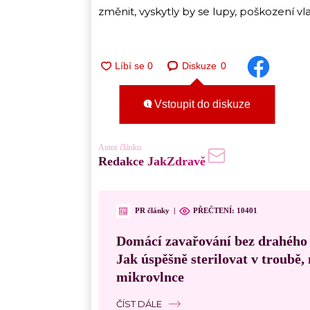
změnit, vyskytly by se lupy, poškození v
Diskuze
0
Vstoupit do diskuze
Autor článku
Redakce JakZdravě
PR články
|
PŘEČTENÍ:
10401
Domácí zavařování bez drahého
Jak úspěšně sterilovat v troubě
mikrovlnce
ČÍST DÁLE