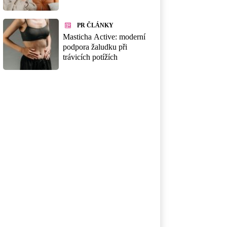
PR ČLÁNKY
Masticha Active: moderní
podpora žaludku při
trávicích potížích