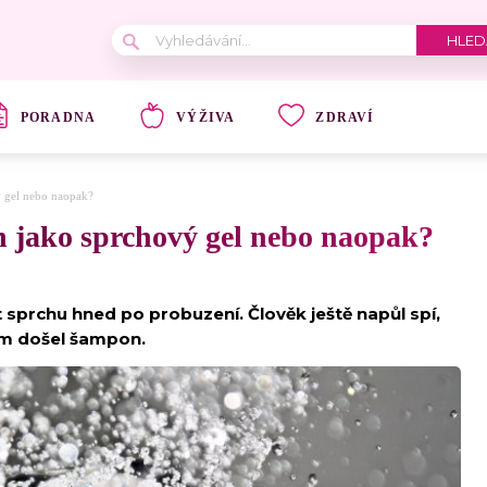
PORADNA
VÝŽIVA
ZDRAVÍ
ý gel nebo naopak?
n jako sprchový gel nebo naopak?
dát sprchu hned po probuzení. Člověk ještě napůl spí,
 vám došel šampon.