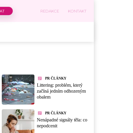
REDAKCE
KONTAKT
PR ČLÁNKY
Littering: problém, který
začíná jedním odhozeným
obalem
PR ČLÁNKY
Nenápadné signály těla: co
nepodcenit