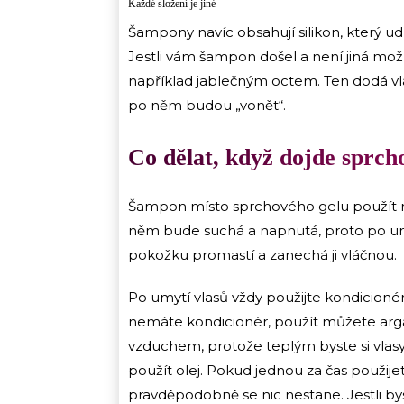
Každé složení je jiné
Šampony navíc obsahují silikon, který udr
Jestli vám šampon došel a není jiná m
například jablečným octem. Ten dodá vl
po něm budou „vonět“.
Co dělat, když dojde sprch
Šampon místo sprchového gelu použít m
něm bude suchá a napnutá, proto po umy
pokožku promastí a zanechá ji vláčnou.
Po umytí vlasů vždy použijte kondicionér
nemáte kondicionér, použít můžete arga
vzduchem, protože teplým byste si vlasy
použít olej. Pokud jednou za čas použi
pravděpodobně se nic nestane. Jestli bys