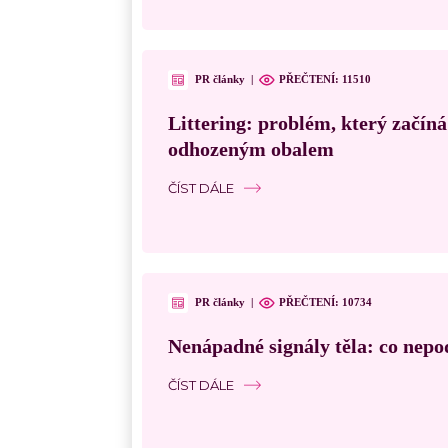
PR články
|
PŘEČTENÍ:
11510
Littering: problém, který začín
odhozeným obalem
ČÍST DÁLE
PR články
|
PŘEČTENÍ:
10734
Nenápadné signály těla: co nepo
ČÍST DÁLE