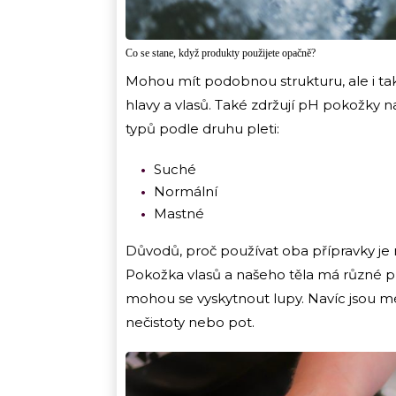
Co se stane, když produkty použijete opačně?
Mohou mít podobnou strukturu, ale i tak
hlavy a vlasů. Také zdržují pH pokožky n
typů podle druhu pleti:
Suché
Normální
Mastné
Důvodů, proč používat oba přípravky je na
Pokožka vlasů a našeho těla má různé p
mohou se vyskytnout lupy. Navíc jsou m
nečistoty nebo pot.