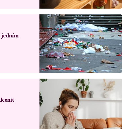
á jedním
dcenit