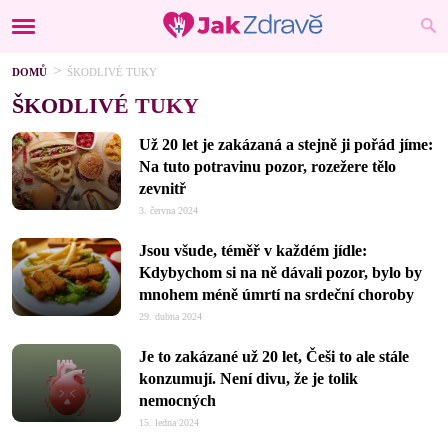
DOMŮ
ŠKODLIVÉ TUKY
ŠKODLIVÉ TUKY
Už 20 let je zakázaná a stejně ji pořád jíme:
Na tuto potravinu pozor, rozežere tělo
zevnitř
3. června 2024
Jsou všude, téměř v každém jídle:
Kdybychom si na ně dávali pozor, bylo by
mnohem méně úmrtí na srdeční choroby
29. dubna 2024
Je to zakázané už 20 let, Češi to ale stále
konzumují. Není divu, že je tolik
nemocných
15. ledna 2024