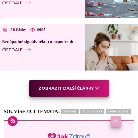
ČÍST DÁLE
PR články
|
10835
Nenápadné signály těla: co nepodcenit
ČÍST DÁLE
ZOBRAZIT DALŠÍ ČLÁNKY
SOUVISEJÍCÍ TÉMATA:
EKOLOGIE
PALMOVÝ OLEJ
ŠKODLIVÉ TUKY