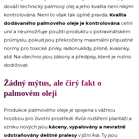
dováží technický palmový olej a jeho kvalita není nikým
kontrolována. Není to však tak úplně pravda.
Kvalita
dodávaného palmového oleje je kontrolována
celní
unií a neumožňuje použití produktu v potravinářském
průmyslu, pokud jsou překročeny maximální přípustné
normy pro toxické prvky, radionuklidy, plísně, kvasinky,
atd. Na všechno jsou zákony a předpisy, které je nutno
dodržovat.
Žádný mýtus, ale čirý fakt o
palmovém oleji
Produkce palmového oleje je spojena s vážnou
hrozbou pro životní prostředí. Kvůli rozšíření plantáží a
vzniku nových jsou
káceny, vypalovány a nevratně
odstraňovány deštné pralesy
v jižní Asii. Ty jsou