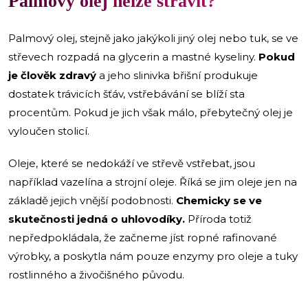
Palmový olej nelze strávit?
Palmový olej, stejně jako jakýkoli jiný olej nebo tuk, se ve
střevech rozpadá na glycerin a mastné kyseliny.
Pokud
je člověk zdravý
a jeho slinivka břišní produkuje
dostatek trávicích šťáv, vstřebávání se blíží sta
procentům. Pokud je jich však málo, přebytečný olej je
vyloučen stolicí.
Oleje, které se nedokáží ve střevě vstřebat, jsou
například vazelína a strojní oleje. Říká se jim oleje jen na
základě jejich vnější podobnosti.
Chemicky se ve
skutečnosti jedná o uhlovodíky.
Příroda totiž
nepředpokládala, že začneme jíst ropné rafinované
výrobky, a poskytla nám pouze enzymy pro oleje a tuky
rostlinného a živočišného původu.