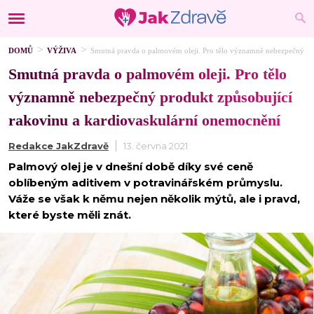
DOMŮ
VÝŽIVA
Smutná pravda o palmovém oleji. Pro tělo významně nebezpečný pr
Smutná pravda o palmovém oleji. Pro tělo
významně nebezpečný produkt způsobující
rakovinu a kardiovaskulární onemocnění
Redakce JakZdravě
13. června 2021
Palmový olej je v dnešní době díky své ceně
oblíbeným aditivem v potravinářském průmyslu.
Váže se však k němu nejen několik mýtů, ale i pravd,
které byste měli znát.