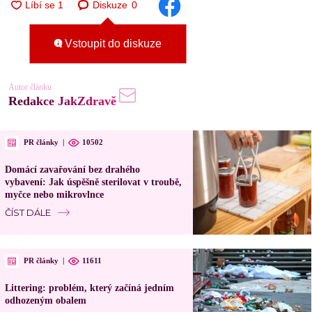
Diskuze
0
Vstoupit do diskuze
Autor článku
Redakce JakZdravě
PR články
|
10502
Domácí zavařování bez drahého
vybavení: Jak úspěšně sterilovat v troubě,
myčce nebo mikrovlnce
ČÍST DÁLE
PR články
|
11611
Littering: problém, který začíná jedním
odhozeným obalem