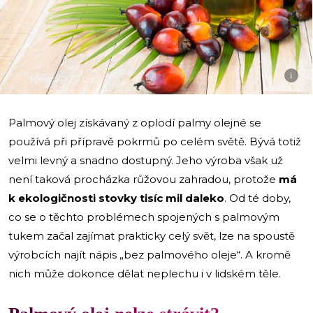
i
Palmový olej získávaný z oplodí palmy olejné se
používá při přípravě pokrmů po celém světě. Bývá totiž
velmi levný a snadno dostupný. Jeho výroba však už
není taková procházka růžovou zahradou, protože
má
k ekologičnosti stovky tisíc mil daleko
. Od té doby,
co se o těchto problémech spojených s palmovým
tukem začal zajímat prakticky celý svět, lze na spoustě
výrobcích najít nápis „bez palmového oleje“. A kromě
nich může dokonce dělat neplechu i v lidském těle.