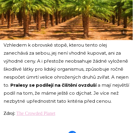
i
Vzhledem k obrovské stopě, kterou tento olej
zanechává za sebou, jej není vhodné kupovat, ani za
výhodné ceny. A i přestože neobsahuje žádné vyloženě
škodlivé látky pro lidský organismus, způsobuje ročně
nespočet úmrtí velice ohrožených druhů zvířat. A nejen
to.
Pralesy se podílejí na čištění ovzduší
a mají největší
podíl na tom, že máme ještě co dýchat. Je více než
nezbytné upřednostnit tato kritéria před cenou.
Zdroj:
The Crowded Planet