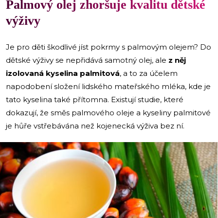
Palmový olej zhoršuje kvalitu dětské
výživy
Je pro děti škodlivé jíst pokrmy s palmovým olejem? Do
dětské výživy se nepřidává samotný olej, ale
z něj
izolovaná kyselina palmitová
, a to za účelem
napodobení složení lidského mateřského mléka, kde je
tato kyselina také přítomna. Existují studie, které
dokazují, že směs palmového oleje a kyseliny palmitové
je hůře vstřebávána než kojenecká výživa bez ní.