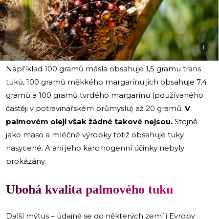
i
Například 100 gramů másla obsahuje 1,5 gramu trans
tuků, 100 gramů měkkého margarínu jich obsahuje 7,4
gramů a 100 gramů tvrdého margarínu (používaného
častěji v potravinářském průmyslu) až 20 gramů.
V
palmovém oleji však žádné takové nejsou.
Stejně
jako maso a mléčné výrobky totiž obsahuje tuky
nasycené. A ani jeho karcinogenní účinky nebyly
prokázány.
Ubohá kvalita palmového tuku
Další mýtus – údajně se do některých zemí i Evropy