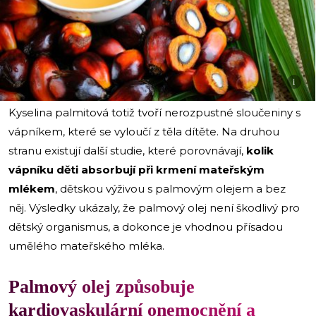
i
Kyselina palmitová totiž tvoří nerozpustné sloučeniny s
vápníkem, které se vyloučí z těla dítěte. Na druhou
stranu existují další studie, které porovnávají,
kolik
vápníku děti absorbují při krmení mateřským
mlékem
, dětskou výživou s palmovým olejem a bez
něj. Výsledky ukázaly, že palmový olej není škodlivý pro
dětský organismus, a dokonce je vhodnou přísadou
umělého mateřského mléka.
Palmový olej způsobuje
kardiovaskulární onemocnění a