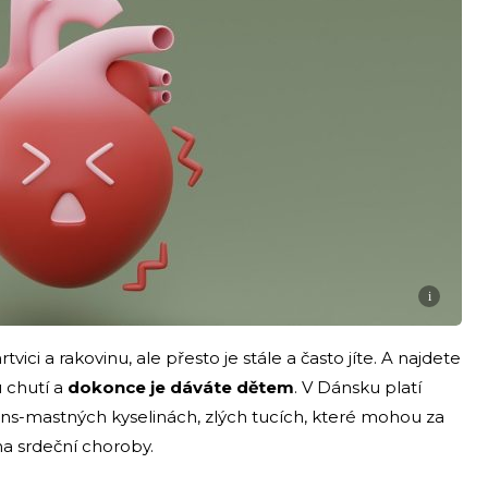
i
ici a rakovinu, ale přesto je stále a často jíte. A najdete
u chutí a
dokonce je dáváte dětem
. V Dánsku platí
trans-mastných kyselinách, zlých tucích, které mohou za
a srdeční choroby.