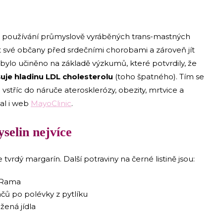
z používání průmyslově vyráběných trans-mastných
it své občany před srdečními chorobami a zároveň jít
ylo učiněno na základě výzkumů, které potvrdily, že
uje hladinu LDL cholesterolu
(toho špatného). Tím se
vstříc do náruče aterosklerózy, obezity, mrtvice a
sal i web
MayoClinic
.
selin nejvíce
tvrdý margarín. Další potraviny na černé listině jsou:
a Rama
áčů po polévky z pytlíku
žená jídla