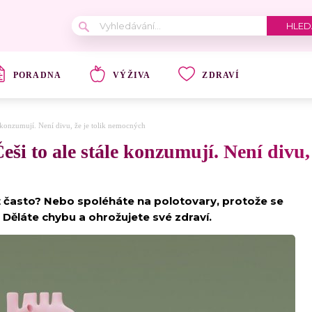
PORADNA
VÝŽIVA
ZDRAVÍ
le konzumují. Není divu, že je tolik nemocných
Češi to ale stále konzumují. Není divu
ež často? Nebo spoléháte na polotovary, protože se
Děláte chybu a ohrožujete své zdraví.