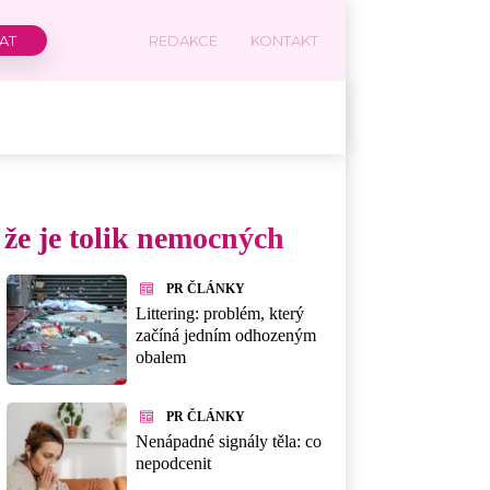
REDAKCE
KONTAKT
, že je tolik nemocných
PR ČLÁNKY
Littering: problém, který
začíná jedním odhozeným
obalem
PR ČLÁNKY
Nenápadné signály těla: co
nepodcenit