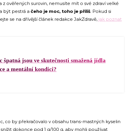
z ověřených surovin, nemusíte mít o své zdraví velké
la být pestrá a
čeho je moc, toho je příliš
. Pokud si
vejte se na dřívější článek redakce JakZdravě,
jak poznat
 špatná jsou ve skutečnosti smažená jídla
ce a mentální kondici?
ic, co by překračovalo v obsahu trans-mastných kyselin
 snížit dokonce pod 1 g/100 g, aby mohli používat