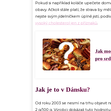
Pokud si například koláče upečete doma 
obavy. Ačkoli stále platí, že strava by mě
nejste svým jídelníčkem úplně jistí, podí
vysoký cholesterol jen z příznaků
.
Jak moc
pro srd
Jak je to v Dánsku?
Od roku 2003 se nesmí na trhu objevit n
2 g/100 g. Výrobci dokázali tuto hodnotu