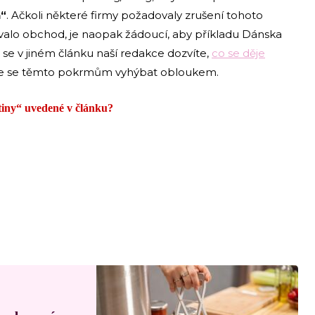
n“
. Ačkoli některé firmy požadovaly zrušení tohoto
ovalo obchod, je naopak žádoucí, aby příkladu Dánska
 se v jiném článku naší redakce dozvíte,
co se děje
te se těmto pokrmům vyhýbat obloukem.
stiny“ uvedené v článku?