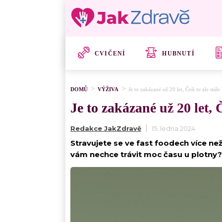
CVIČENÍ
HUBNUTÍ
DOMŮ
VÝŽIVA
Je to zakázané už 20 let, Češi to ale stá
Je to zakázané už 20 let, 
Redakce JakZdravě
15. ledna 2024
Stravujete se ve fast foodech více n
vám nechce trávit moc času u plotny? 