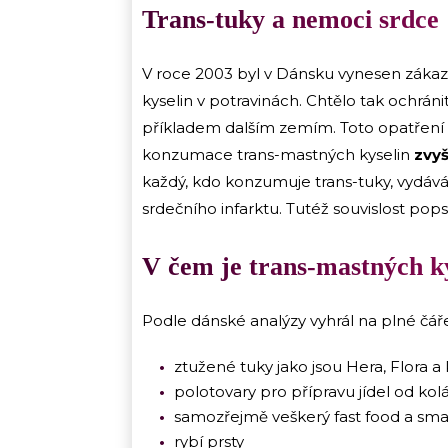
Trans-tuky a nemoci srdce
V roce 2003 byl v Dánsku vynesen záka
kyselin v potravinách. Chtělo tak ochrán
příkladem dalším zemím. Toto opatření b
konzumace trans-mastných kyselin
zvyš
každý, kdo konzumuje trans-tuky, vydává 
srdečního infarktu. Tutéž souvislost pop
V čem je trans-mastných ky
Podle dánské analýzy vyhrál na plné čáře 
ztužené tuky jako jsou Hera, Flora 
polotovary pro přípravu jídel od kol
samozřejmě veškerý fast food a sma
rybí prsty