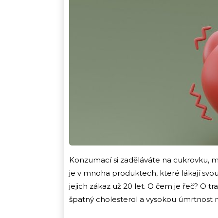
Konzumací si zaděláváte na cukrovku, mrtv
je v mnoha produktech, které lákají svo
jejich zákaz už 20 let. O čem je řeč? O 
špatný cholesterol a vysokou úmrtnost n