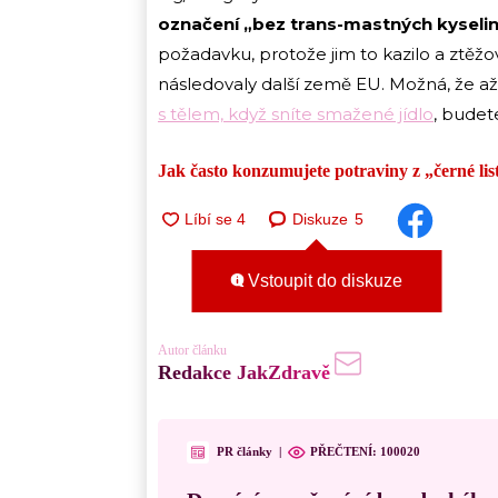
označení „bez trans-mastných kyseli
požadavku, protože jim to kazilo a ztěž
následovaly další země EU. Možná, že až
s tělem, když sníte smažené jídlo
, bude
Jak často konzumujete potraviny z „černé li
Diskuze
5
Vstoupit do diskuze
Autor článku
Redakce JakZdravě
PR články
|
PŘEČTENÍ:
100020