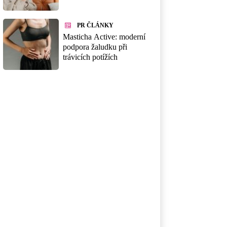
PR ČLÁNKY
Masticha Active: moderní
podpora žaludku při
trávicích potížích