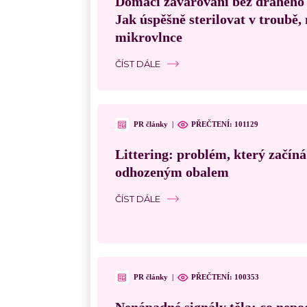
Domácí zavařování bez drahého
Jak úspěšně sterilovat v troubě
mikrovlnce
ČÍST DÁLE
PR články
|
PŘEČTENÍ:
101129
Littering: problém, který začín
odhozeným obalem
ČÍST DÁLE
PR články
|
PŘEČTENÍ:
100353
Nenápadné signály těla: co nepo