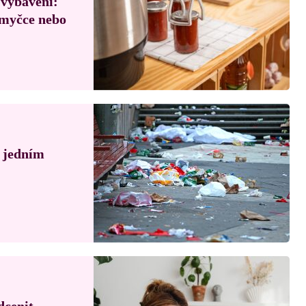
 vybavení:
, myčce nebo
á jedním
dcenit