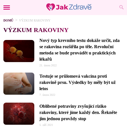
DOMŮ
VÝZKUM RAKOVINY
VÝZKUM RAKOVINY
Nový typ krevního testu dokáže určit, zda
se rakovina rozšířila po těle. Revoluční
metoda se bude provádět u praktických
lékařů
21. února 2022
Testuje se průlomová vakcína proti
rakovině prsu. Výsledky by měly být už
letos
7. února 2022
Oblíbené potraviny zvyšující riziko
rakoviny, které jíme každý den. Řekněte
jim jednou provždy stop
5. září 2021