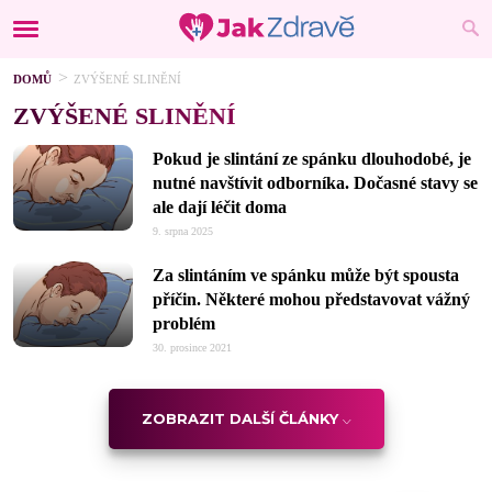
DOMŮ
ZVÝŠENÉ SLINĚNÍ
ZVÝŠENÉ SLINĚNÍ
Pokud je slintání ze spánku dlouhodobé, je
nutné navštívit odborníka. Dočasné stavy se
ale dají léčit doma
9. srpna 2025
Za slintáním ve spánku může být spousta
příčin. Některé mohou představovat vážný
problém
30. prosince 2021
ZOBRAZIT DALŠÍ ČLÁNKY